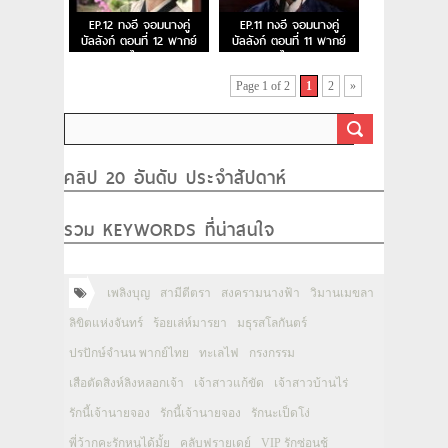
EP.12 ทงอี จอมนางคู่
EP.11 ทงอี จอมนางคู่
บัลลังก์ ตอนที่ 12 พากย์
บัลลังก์ ตอนที่ 11 พากย์
ไทย
ไทย
Page 1 of 2
1
2
»
คลิป 20 อันดับ ประจำสัปดาห์
รวม KEYWORDS ที่น่าสนใจ
เพลิงบุญ
สามีตีตรา
สงครามนางฟ้า
วิมานเมขลา
ลิขิตแห่งจันทร์
ร้อยเล่ห์มารยา
มธุรสโลกันตร์
ปรปักษ์จำนน พากย์ไทย
ทะเลไฟ
กรงกรรม
เสือตัดสิงห์ลิงหลอกเจ้า
เจ้าสาวแก้ขัด
เจ้าสาวบ้านไร่
รักนี้เจ้านายจอง
รักนี้เจ้านายจอง
รักนะเป็ดโง่
พี่ว้ากคะรักหนูได้มั้ย
คลับฟรายเดย์
VIP รักซ่อนชู้