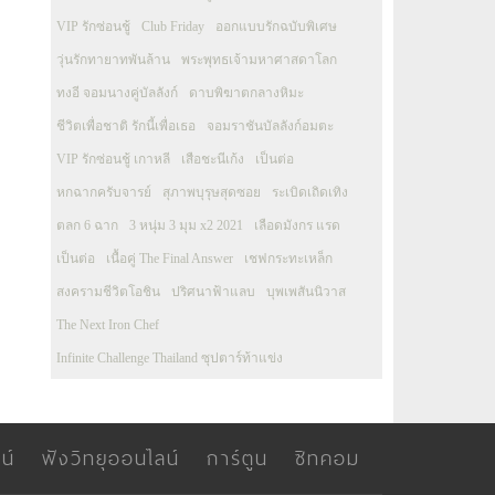
VIP รักซ่อนชู้
Club Friday
ออกแบบรักฉบับพิเศษ
วุ่นรักทายาทพันล้าน
พระพุทธเจ้ามหาศาสดาโลก
ทงอี จอมนางคู่บัลลังก์
ดาบพิฆาตกลางหิมะ
ชีวิตเพื่อชาติ รักนี้เพื่อเธอ
จอมราชันบัลลังก์อมตะ
VIP รักซ่อนชู้ เกาหลี
เสือชะนีเก้ง
เป็นต่อ
หกฉากครับจารย์
สุภาพบุรุษสุดซอย
ระเบิดเถิดเทิง
ตลก 6 ฉาก
3 หนุ่ม 3 มุม x2 2021
เลือดมังกร แรด
เป็นต่อ
เนื้อคู่ The Final Answer
เชฟกระทะเหล็ก
สงครามชีวิตโอชิน
ปริศนาฟ้าแลบ
บุพเพสันนิวาส
The Next Iron Chef
Infinite Challenge Thailand ซุปตาร์ท้าแข่ง
น์
ฟังวิทยุออนไลน์
การ์ตูน
ซิทคอม