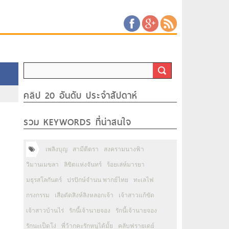
คลิป 20 อันดับ ประจำสัปดาห์
รวม KEYWORDS ที่น่าสนใจ
เพลิงบุญ
สามีตีตรา
สงครามนางฟ้า
วิมานเมขลา
ลิขิตแห่งจันทร์
ร้อยเล่ห์มารยา
มธุรสโลกันตร์
ปรปักษ์จำนน พากย์ไทย
ทะเลไฟ
กรงกรรม
เสือตัดสิงห์ลิงหลอกเจ้า
เจ้าสาวแก้ขัด
เจ้าสาวบ้านไร่
รักนี้เจ้านายจอง
รักนี้เจ้านายจอง
รักนะเป็ดโง่
พี่ว้ากคะรักหนูได้มั้ย
คลับฟรายเดย์