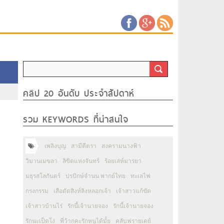
คลิป 20 อันดับ ประจำสัปดาห์
รวม KEYWORDS ที่น่าสนใจ
เพลิงบุญ
สามีตีตรา
สงครามนางฟ้า
วิมานเมขลา
ลิขิตแห่งจันทร์
ร้อยเล่ห์มารยา
มธุรสโลกันตร์
ปรปักษ์จำนน พากย์ไทย
ทะเลไฟ
กรงกรรม
เสือตัดสิงห์ลิงหลอกเจ้า
เจ้าสาวแก้ขัด
เจ้าสาวบ้านไร่
รักนี้เจ้านายจอง
รักนี้เจ้านายจอง
รักนะเป็ดโง่
พี่ว้ากคะรักหนูได้มั้ย
คลับฟรายเดย์