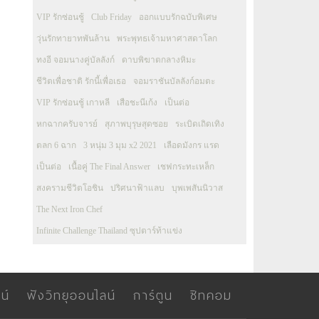
VIP รักซ่อนชู้
Club Friday
ออกแบบรักฉบับพิเศษ
วุ่นรักทายาทพันล้าน
พระพุทธเจ้ามหาศาสดาโลก
ทงอี จอมนางคู่บัลลังก์
ดาบพิฆาตกลางหิมะ
ชีวิตเพื่อชาติ รักนี้เพื่อเธอ
จอมราชันบัลลังก์อมตะ
VIP รักซ่อนชู้ เกาหลี
เสือชะนีเก้ง
เป็นต่อ
หกฉากครับจารย์
สุภาพบุรุษสุดซอย
ระเบิดเถิดเทิง
ตลก 6 ฉาก
3 หนุ่ม 3 มุม x2 2021
เลือดมังกร แรด
เป็นต่อ
เนื้อคู่ The Final Answer
เชฟกระทะเหล็ก
สงครามชีวิตโอชิน
ปริศนาฟ้าแลบ
บุพเพสันนิวาส
The Next Iron Chef
Infinite Challenge Thailand ซุปตาร์ท้าแข่ง
น์
ฟังวิทยุออนไลน์
การ์ตูน
ซิทคอม