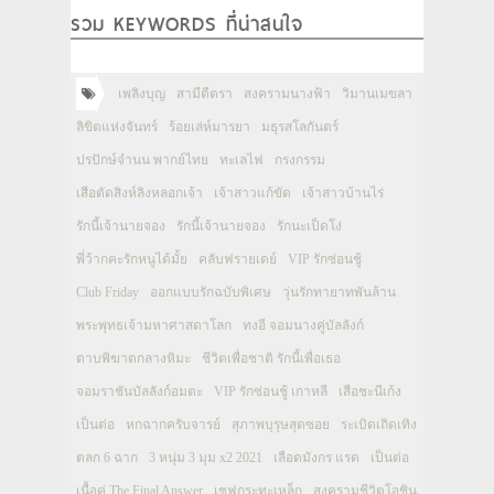
รวม KEYWORDS ที่น่าสนใจ
เพลิงบุญ
สามีตีตรา
สงครามนางฟ้า
วิมานเมขลา
ลิขิตแห่งจันทร์
ร้อยเล่ห์มารยา
มธุรสโลกันตร์
ปรปักษ์จำนน พากย์ไทย
ทะเลไฟ
กรงกรรม
เสือตัดสิงห์ลิงหลอกเจ้า
เจ้าสาวแก้ขัด
เจ้าสาวบ้านไร่
รักนี้เจ้านายจอง
รักนี้เจ้านายจอง
รักนะเป็ดโง่
พี่ว้ากคะรักหนูได้มั้ย
คลับฟรายเดย์
VIP รักซ่อนชู้
Club Friday
ออกแบบรักฉบับพิเศษ
วุ่นรักทายาทพันล้าน
พระพุทธเจ้ามหาศาสดาโลก
ทงอี จอมนางคู่บัลลังก์
ดาบพิฆาตกลางหิมะ
ชีวิตเพื่อชาติ รักนี้เพื่อเธอ
จอมราชันบัลลังก์อมตะ
VIP รักซ่อนชู้ เกาหลี
เสือชะนีเก้ง
เป็นต่อ
หกฉากครับจารย์
สุภาพบุรุษสุดซอย
ระเบิดเถิดเทิง
ตลก 6 ฉาก
3 หนุ่ม 3 มุม x2 2021
เลือดมังกร แรด
เป็นต่อ
เนื้อคู่ The Final Answer
เชฟกระทะเหล็ก
สงครามชีวิตโอชิน