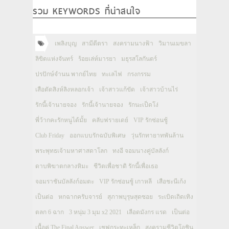
รวม KEYWORDS ที่น่าสนใจ
เพลิงบุญ
สามีตีตรา
สงครามนางฟ้า
วิมานเมขลา
ลิขิตแห่งจันทร์
ร้อยเล่ห์มารยา
มธุรสโลกันตร์
ปรปักษ์จำนน พากย์ไทย
ทะเลไฟ
กรงกรรม
เสือตัดสิงห์ลิงหลอกเจ้า
เจ้าสาวแก้ขัด
เจ้าสาวบ้านไร่
รักนี้เจ้านายจอง
รักนี้เจ้านายจอง
รักนะเป็ดโง่
พี่ว้ากคะรักหนูได้มั้ย
คลับฟรายเดย์
VIP รักซ่อนชู้
Club Friday
ออกแบบรักฉบับพิเศษ
วุ่นรักทายาทพันล้าน
พระพุทธเจ้ามหาศาสดาโลก
ทงอี จอมนางคู่บัลลังก์
ดาบพิฆาตกลางหิมะ
ชีวิตเพื่อชาติ รักนี้เพื่อเธอ
จอมราชันบัลลังก์อมตะ
VIP รักซ่อนชู้ เกาหลี
เสือชะนีเก้ง
เป็นต่อ
หกฉากครับจารย์
สุภาพบุรุษสุดซอย
ระเบิดเถิดเทิง
ตลก 6 ฉาก
3 หนุ่ม 3 มุม x2 2021
เลือดมังกร แรด
เป็นต่อ
เนื้อคู่ The Final Answer
เชฟกระทะเหล็ก
สงครามชีวิตโอชิน