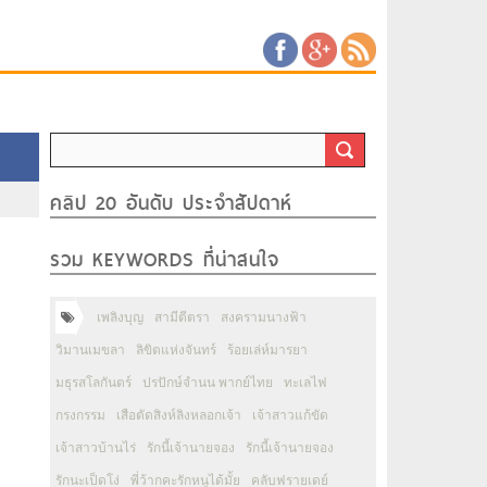
คลิป 20 อันดับ ประจำสัปดาห์
รวม KEYWORDS ที่น่าสนใจ
เพลิงบุญ
สามีตีตรา
สงครามนางฟ้า
วิมานเมขลา
ลิขิตแห่งจันทร์
ร้อยเล่ห์มารยา
มธุรสโลกันตร์
ปรปักษ์จำนน พากย์ไทย
ทะเลไฟ
กรงกรรม
เสือตัดสิงห์ลิงหลอกเจ้า
เจ้าสาวแก้ขัด
เจ้าสาวบ้านไร่
รักนี้เจ้านายจอง
รักนี้เจ้านายจอง
รักนะเป็ดโง่
พี่ว้ากคะรักหนูได้มั้ย
คลับฟรายเดย์