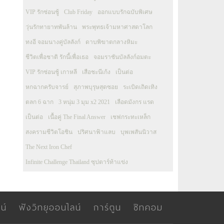
VIP รักซ่อนชู้
Club Friday
ออกแบบรักฉบับพิเศษ
วุ่นรักทายาทพันล้าน
พระพุทธเจ้ามหาศาสดาโลก
ทงอี จอมนางคู่บัลลังก์
ดาบพิฆาตกลางหิมะ
ชีวิตเพื่อชาติ รักนี้เพื่อเธอ
จอมราชันบัลลังก์อมตะ
VIP รักซ่อนชู้ เกาหลี
เสือชะนีเก้ง
เป็นต่อ
หกฉากครับจารย์
สุภาพบุรุษสุดซอย
ระเบิดเถิดเทิง
ตลก 6 ฉาก
3 หนุ่ม 3 มุม x2 2021
เลือดมังกร แรด
เป็นต่อ
เนื้อคู่ The Final Answer
เชฟกระทะเหล็ก
สงครามชีวิตโอชิน
ปริศนาฟ้าแลบ
บุพเพสันนิวาส
The Next Iron Chef
Infinite Challenge Thailand ซุปตาร์ท้าแข่ง
น์
ฟังวิทยุออนไลน์
การ์ตูน
ซิทคอม