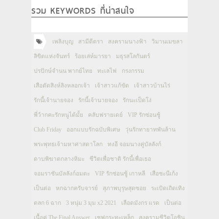
รวม KEYWORDS ที่น่าสนใจ
เพลิงบุญ
สามีตีตรา
สงครามนางฟ้า
วิมานเมขลา
ลิขิตแห่งจันทร์
ร้อยเล่ห์มารยา
มธุรสโลกันตร์
ปรปักษ์จำนน พากย์ไทย
ทะเลไฟ
กรงกรรม
เสือตัดสิงห์ลิงหลอกเจ้า
เจ้าสาวแก้ขัด
เจ้าสาวบ้านไร่
รักนี้เจ้านายจอง
รักนี้เจ้านายจอง
รักนะเป็ดโง่
พี่ว้ากคะรักหนูได้มั้ย
คลับฟรายเดย์
VIP รักซ่อนชู้
Club Friday
ออกแบบรักฉบับพิเศษ
วุ่นรักทายาทพันล้าน
พระพุทธเจ้ามหาศาสดาโลก
ทงอี จอมนางคู่บัลลังก์
ดาบพิฆาตกลางหิมะ
ชีวิตเพื่อชาติ รักนี้เพื่อเธอ
จอมราชันบัลลังก์อมตะ
VIP รักซ่อนชู้ เกาหลี
เสือชะนีเก้ง
เป็นต่อ
หกฉากครับจารย์
สุภาพบุรุษสุดซอย
ระเบิดเถิดเทิง
ตลก 6 ฉาก
3 หนุ่ม 3 มุม x2 2021
เลือดมังกร แรด
เป็นต่อ
เนื้อคู่ The Final Answer
เชฟกระทะเหล็ก
สงครามชีวิตโอชิน