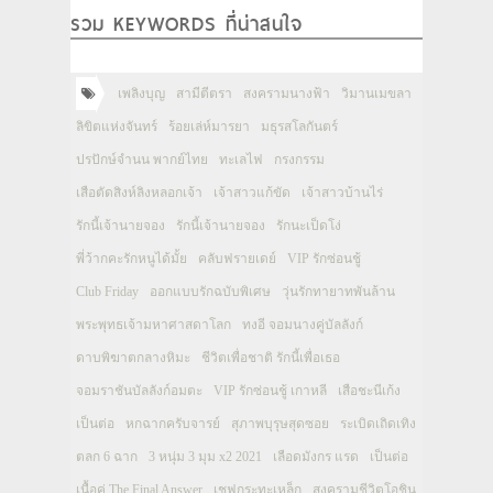
รวม KEYWORDS ที่น่าสนใจ
เพลิงบุญ
สามีตีตรา
สงครามนางฟ้า
วิมานเมขลา
ลิขิตแห่งจันทร์
ร้อยเล่ห์มารยา
มธุรสโลกันตร์
ปรปักษ์จำนน พากย์ไทย
ทะเลไฟ
กรงกรรม
เสือตัดสิงห์ลิงหลอกเจ้า
เจ้าสาวแก้ขัด
เจ้าสาวบ้านไร่
รักนี้เจ้านายจอง
รักนี้เจ้านายจอง
รักนะเป็ดโง่
พี่ว้ากคะรักหนูได้มั้ย
คลับฟรายเดย์
VIP รักซ่อนชู้
Club Friday
ออกแบบรักฉบับพิเศษ
วุ่นรักทายาทพันล้าน
พระพุทธเจ้ามหาศาสดาโลก
ทงอี จอมนางคู่บัลลังก์
ดาบพิฆาตกลางหิมะ
ชีวิตเพื่อชาติ รักนี้เพื่อเธอ
จอมราชันบัลลังก์อมตะ
VIP รักซ่อนชู้ เกาหลี
เสือชะนีเก้ง
เป็นต่อ
หกฉากครับจารย์
สุภาพบุรุษสุดซอย
ระเบิดเถิดเทิง
ตลก 6 ฉาก
3 หนุ่ม 3 มุม x2 2021
เลือดมังกร แรด
เป็นต่อ
เนื้อคู่ The Final Answer
เชฟกระทะเหล็ก
สงครามชีวิตโอชิน