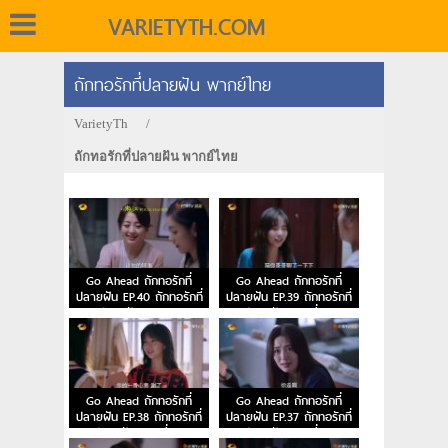
VARIETYTH.COM
ถักทอรักที่ปลายฝัน พากย์ไทย
VarietyTh
/
ถักทอรักที่ปลายฝัน พากย์ไทย
Go Ahead ถักทอรักที่
Go Ahead ถักทอรักที่
ปลายฝัน EP.40 ถักทอรักที่
ปลายฝัน EP.39 ถักทอรักที่
ปลายฝัน ตอนจบ
ปลายฝัน ตอนที่ 39
Go Ahead ถักทอรักที่
Go Ahead ถักทอรักที่
ปลายฝัน EP.38 ถักทอรักที่
ปลายฝัน EP.37 ถักทอรักที่
ปลายฝัน ตอนที่ 38
ปลายฝัน ตอนที่ 37