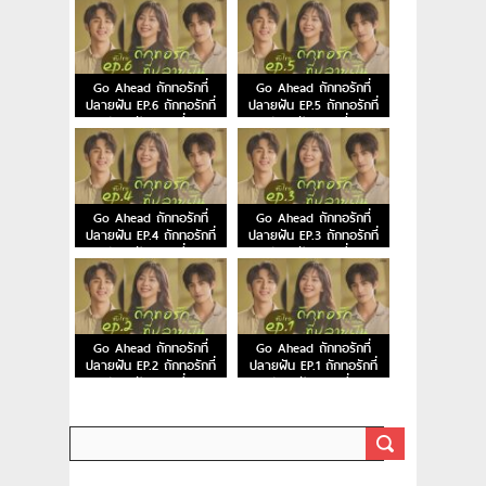
Go Ahead ถักทอรักที่
Go Ahead ถักทอรักที่
ปลายฝัน EP.6 ถักทอรักที่
ปลายฝัน EP.5 ถักทอรักที่
ปลายฝัน ตอนที่ 6
ปลายฝัน ตอนที่ 5
Go Ahead ถักทอรักที่
Go Ahead ถักทอรักที่
ปลายฝัน EP.4 ถักทอรักที่
ปลายฝัน EP.3 ถักทอรักที่
ปลายฝัน ตอนที่ 4
ปลายฝัน ตอนที่ 3
Go Ahead ถักทอรักที่
Go Ahead ถักทอรักที่
ปลายฝัน EP.2 ถักทอรักที่
ปลายฝัน EP.1 ถักทอรักที่
ปลายฝัน ตอนที่ 2
ปลายฝัน ตอนที่ 1