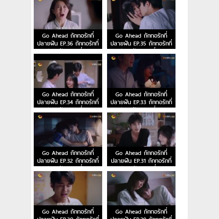
Go Ahead ถักทอรักที่
Go Ahead ถักทอรักที่
ปลายฝัน EP.36 ถักทอรักที่
ปลายฝัน EP.35 ถักทอรักที่
ปลายฝัน ตอนที่ 36
ปลายฝัน ตอนที่ 35
Go Ahead ถักทอรักที่
Go Ahead ถักทอรักที่
ปลายฝัน EP.34 ถักทอรักที่
ปลายฝัน EP.33 ถักทอรักที่
ปลายฝัน ตอนที่ 34
ปลายฝัน ตอนที่ 33
Go Ahead ถักทอรักที่
Go Ahead ถักทอรักที่
ปลายฝัน EP.32 ถักทอรักที่
ปลายฝัน EP.31 ถักทอรักที่
ปลายฝัน ตอนที่ 32
ปลายฝัน ตอนที่ 31
Go Ahead ถักทอรักที่
Go Ahead ถักทอรักที่