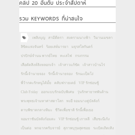
คลิป 20 อันดับ ประจำสัปดาห์
รวม KEYWORDS ที่น่าสนใจ
เพลิงบุญ
สามีตีตรา
สงครามนางฟ้า
วิมานเมขลา
ลิขิตแห่งจันทร์
ร้อยเล่ห์มารยา
มธุรสโลกันตร์
ปรปักษ์จำนน พากย์ไทย
ทะเลไฟ
กรงกรรม
เสือตัดสิงห์ลิงหลอกเจ้า
เจ้าสาวแก้ขัด
เจ้าสาวบ้านไร่
รักนี้เจ้านายจอง
รักนี้เจ้านายจอง
รักนะเป็ดโง่
พี่ว้ากคะรักหนูได้มั้ย
คลับฟรายเดย์
VIP รักซ่อนชู้
Club Friday
ออกแบบรักฉบับพิเศษ
วุ่นรักทายาทพันล้าน
พระพุทธเจ้ามหาศาสดาโลก
ทงอี จอมนางคู่บัลลังก์
ดาบพิฆาตกลางหิมะ
ชีวิตเพื่อชาติ รักนี้เพื่อเธอ
จอมราชันบัลลังก์อมตะ
VIP รักซ่อนชู้ เกาหลี
เสือชะนีเก้ง
เป็นต่อ
หกฉากครับจารย์
สุภาพบุรุษสุดซอย
ระเบิดเถิดเทิง