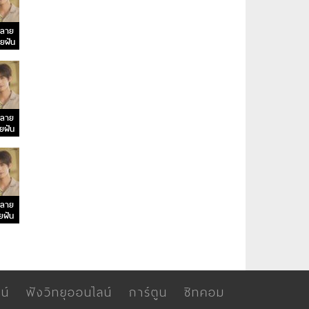
ปลาย
ายฝัน
ปลาย
ายฝัน
ปลาย
ยฝัน
น์
ฟังวิทยุออนไลน์
การ์ตูน
ซิทคอม