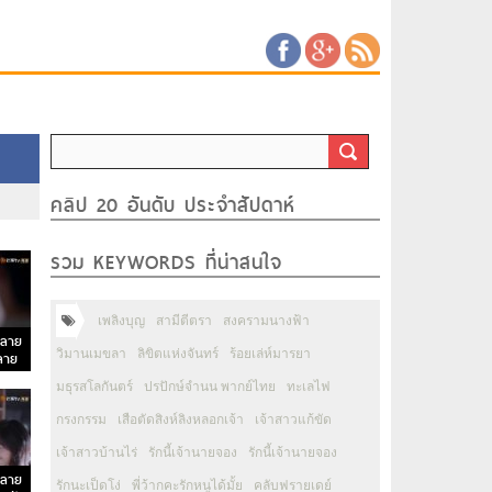
คลิป 20 อันดับ ประจำสัปดาห์
รวม KEYWORDS ที่น่าสนใจ
เพลิงบุญ
สามีตีตรา
สงครามนางฟ้า
ปลาย
วิมานเมขลา
ลิขิตแห่งจันทร์
ร้อยเล่ห์มารยา
ปลาย
มธุรสโลกันตร์
ปรปักษ์จำนน พากย์ไทย
ทะเลไฟ
กรงกรรม
เสือตัดสิงห์ลิงหลอกเจ้า
เจ้าสาวแก้ขัด
เจ้าสาวบ้านไร่
รักนี้เจ้านายจอง
รักนี้เจ้านายจอง
ปลาย
รักนะเป็ดโง่
พี่ว้ากคะรักหนูได้มั้ย
คลับฟรายเดย์