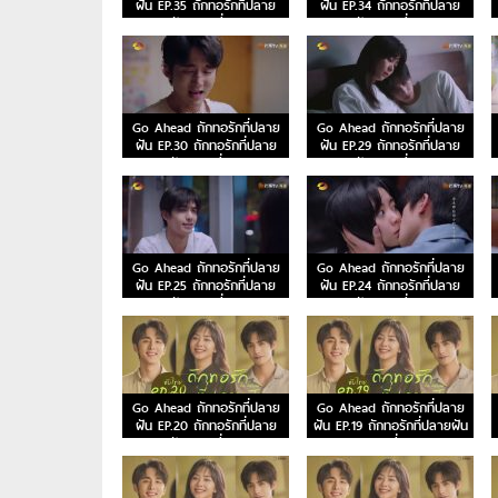
ฝัน EP.35 ถักทอรักที่ปลาย
ฝัน EP.34 ถักทอรักที่ปลาย
ฝัน ตอนที่ 35
ฝัน ตอนที่ 34
Go Ahead ถักทอรักที่ปลาย
Go Ahead ถักทอรักที่ปลาย
ฝัน EP.30 ถักทอรักที่ปลาย
ฝัน EP.29 ถักทอรักที่ปลาย
ฝัน ตอนที่ 30
ฝัน ตอนที่ 29
Go Ahead ถักทอรักที่ปลาย
Go Ahead ถักทอรักที่ปลาย
ฝัน EP.25 ถักทอรักที่ปลาย
ฝัน EP.24 ถักทอรักที่ปลาย
ฝัน ตอนที่ 25
ฝัน ตอนที่ 24
Go Ahead ถักทอรักที่ปลาย
Go Ahead ถักทอรักที่ปลาย
ฝัน EP.20 ถักทอรักที่ปลาย
ฝัน EP.19 ถักทอรักที่ปลายฝัน
ฝัน ตอนที่ 20
ตอนที่ 19