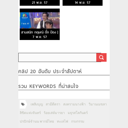
21 พ.ย. 57
14 พ.ย. 57
สามสนิท กฤษณ์ ตั๊ก ป๋อง |
7 พ.ย. 57
คลิป 20 อันดับ ประจำสัปดาห์
รวม KEYWORDS ที่น่าสนใจ
เพลิงบุญ
สามีตีตรา
สงครามนางฟ้า
วิมานเมขลา
ลิขิตแห่งจันทร์
ร้อยเล่ห์มารยา
มธุรสโลกันตร์
ปรปักษ์จำนน พากย์ไทย
ทะเลไฟ
กรงกรรม