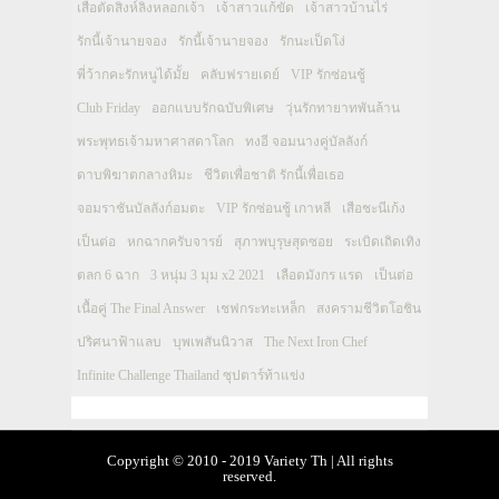
เสือตัดสิงห์ลิงหลอกเจ้า
เจ้าสาวแก้ขัด
เจ้าสาวบ้านไร่
รักนี้เจ้านายจอง
รักนี้เจ้านายจอง
รักนะเป็ดโง่
พี่ว้ากคะรักหนูได้มั้ย
คลับฟรายเดย์
VIP รักซ่อนชู้
Club Friday
ออกแบบรักฉบับพิเศษ
วุ่นรักทายาทพันล้าน
พระพุทธเจ้ามหาศาสดาโลก
ทงอี จอมนางคู่บัลลังก์
ดาบพิฆาตกลางหิมะ
ชีวิตเพื่อชาติ รักนี้เพื่อเธอ
จอมราชันบัลลังก์อมตะ
VIP รักซ่อนชู้ เกาหลี
เสือชะนีเก้ง
เป็นต่อ
หกฉากครับจารย์
สุภาพบุรุษสุดซอย
ระเบิดเถิดเทิง
ตลก 6 ฉาก
3 หนุ่ม 3 มุม x2 2021
เลือดมังกร แรด
เป็นต่อ
เนื้อคู่ The Final Answer
เชฟกระทะเหล็ก
สงครามชีวิตโอชิน
ปริศนาฟ้าแลบ
บุพเพสันนิวาส
The Next Iron Chef
Infinite Challenge Thailand ซุปตาร์ท้าแข่ง
Copyright © 2010 - 2019 Variety Th | All rights
reserved.