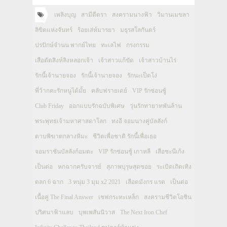
เพลิงบุญ
สามีตีตรา
สงครามนางฟ้า
วิมานเมขลา
ลิขิตแห่งจันทร์
ร้อยเล่ห์มารยา
มธุรสโลกันตร์
ปรปักษ์จำนน พากย์ไทย
ทะเลไฟ
กรงกรรม
เสือตัดสิงห์ลิงหลอกเจ้า
เจ้าสาวแก้ขัด
เจ้าสาวบ้านไร่
รักนี้เจ้านายจอง
รักนี้เจ้านายจอง
รักนะเป็ดโง่
พี่ว้ากคะรักหนูได้มั้ย
คลับฟรายเดย์
VIP รักซ่อนชู้
Club Friday
ออกแบบรักฉบับพิเศษ
วุ่นรักทายาทพันล้าน
พระพุทธเจ้ามหาศาสดาโลก
ทงอี จอมนางคู่บัลลังก์
ดาบพิฆาตกลางหิมะ
ชีวิตเพื่อชาติ รักนี้เพื่อเธอ
จอมราชันบัลลังก์อมตะ
VIP รักซ่อนชู้ เกาหลี
เสือชะนีเก้ง
เป็นต่อ
หกฉากครับจารย์
สุภาพบุรุษสุดซอย
ระเบิดเถิดเทิง
ตลก 6 ฉาก
3 หนุ่ม 3 มุม x2 2021
เลือดมังกร แรด
เป็นต่อ
เนื้อคู่ The Final Answer
เชฟกระทะเหล็ก
สงครามชีวิตโอชิน
ปริศนาฟ้าแลบ
บุพเพสันนิวาส
The Next Iron Chef