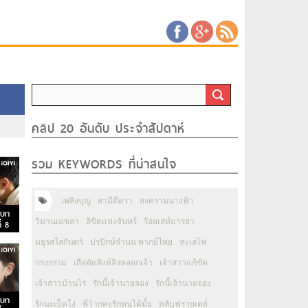
คลิป 20 อันดับ ประจำสัปดาห์
รวม KEYWORDS ที่น่าสนใจ
เพลิงบุญ
สามีตีตรา
สงครามนางฟ้า
 บท
วิมานเมขลา
ลิขิตแห่งจันทร์
ร้อยเล่ห์มารยา
่ 8
มธุรสโลกันตร์
ปรปักษ์จำนน พากย์ไทย
ทะเลไฟ
กรงกรรม
เสือตัดสิงห์ลิงหลอกเจ้า
เจ้าสาวแก้ขัด
เจ้าสาวบ้านไร่
รักนี้เจ้านายจอง
รักนี้เจ้านายจอง
 บท
รักนะเป็ดโง่
พี่ว้ากคะรักหนูได้มั้ย
คลับฟรายเดย์