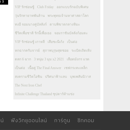
่ 3
VIP รักซ่อนชู้
Club Friday
ออกแบบรักฉบับพิเศษ
วุ่นรักทายาทพันล้าน
พระพุทธเจ้ามหาศาสดาโลก
ทงอี จอมนางคู่บัลลังก์
ดาบพิฆาตกลางหิมะ
ชีวิตเพื่อชาติ รักนี้เพื่อเธอ
จอมราชันบัลลังก์อมตะ
VIP รักซ่อนชู้ เกาหลี
เสือชะนีเก้ง
เป็นต่อ
หกฉากครับจารย์
สุภาพบุรุษสุดซอย
ระเบิดเถิดเทิง
ตลก 6 ฉาก
3 หนุ่ม 3 มุม x2 2021
เลือดมังกร แรด
เป็นต่อ
เนื้อคู่ The Final Answer
เชฟกระทะเหล็ก
สงครามชีวิตโอชิน
ปริศนาฟ้าแลบ
บุพเพสันนิวาส
The Next Iron Chef
Infinite Challenge Thailand ซุปตาร์ท้าแข่ง
น์
ฟังวิทยุออนไลน์
การ์ตูน
ซิทคอม