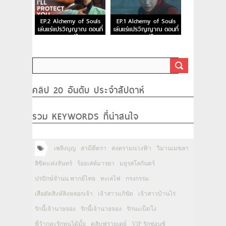
EP.2 Alchemy of Souls
EP.1 Alchemy of Souls
เล่นแร่แปรวิญญาณ ตอนที่
เล่นแร่แปรวิญญาณ ตอนที่
2 พากย์ไทย
1 พากย์ไทย
คลิป 20 อันดับ ประจำสัปดาห์
รวม KEYWORDS ที่น่าสนใจ
เพลิงบุญ
สามีตีตรา
สงครามนางฟ้า
วิมานเมขลา
ลิขิตแห่งจันทร์
ร้อยเล่ห์มารยา
มธุรสโลกันตร์
ปรปักษ์จำนน พากย์ไทย
ทะเลไฟ
กรงกรรม
เสือตัดสิงห์ลิงหลอกเจ้า
เจ้าสาวแก้ขัด
เจ้าสาวบ้านไร่
รักนี้เจ้านายจอง
รักนี้เจ้านายจอง
รักนะเป็ดโง่
พี่ว้ากคะรักหนูได้มั้ย
คลับฟรายเดย์
VIP รักซ่อนชู้