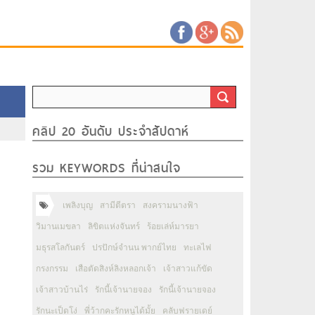
คลิป 20 อันดับ ประจำสัปดาห์
รวม KEYWORDS ที่น่าสนใจ
เพลิงบุญ
สามีตีตรา
สงครามนางฟ้า
วิมานเมขลา
ลิขิตแห่งจันทร์
ร้อยเล่ห์มารยา
มธุรสโลกันตร์
ปรปักษ์จำนน พากย์ไทย
ทะเลไฟ
กรงกรรม
เสือตัดสิงห์ลิงหลอกเจ้า
เจ้าสาวแก้ขัด
เจ้าสาวบ้านไร่
รักนี้เจ้านายจอง
รักนี้เจ้านายจอง
รักนะเป็ดโง่
พี่ว้ากคะรักหนูได้มั้ย
คลับฟรายเดย์