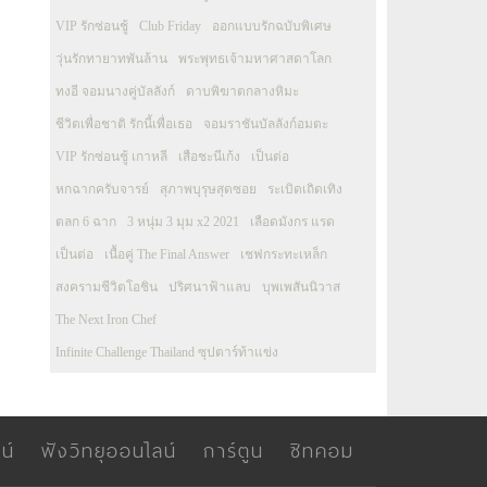
VIP รักซ่อนชู้
Club Friday
ออกแบบรักฉบับพิเศษ
วุ่นรักทายาทพันล้าน
พระพุทธเจ้ามหาศาสดาโลก
ทงอี จอมนางคู่บัลลังก์
ดาบพิฆาตกลางหิมะ
ชีวิตเพื่อชาติ รักนี้เพื่อเธอ
จอมราชันบัลลังก์อมตะ
VIP รักซ่อนชู้ เกาหลี
เสือชะนีเก้ง
เป็นต่อ
หกฉากครับจารย์
สุภาพบุรุษสุดซอย
ระเบิดเถิดเทิง
ตลก 6 ฉาก
3 หนุ่ม 3 มุม x2 2021
เลือดมังกร แรด
เป็นต่อ
เนื้อคู่ The Final Answer
เชฟกระทะเหล็ก
สงครามชีวิตโอชิน
ปริศนาฟ้าแลบ
บุพเพสันนิวาส
The Next Iron Chef
Infinite Challenge Thailand ซุปตาร์ท้าแข่ง
น์
ฟังวิทยุออนไลน์
การ์ตูน
ซิทคอม