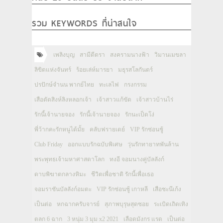
รวม KEYWORDS ที่น่าสนใจ
เพลิงบุญ
สามีตีตรา
สงครามนางฟ้า
วิมานเมขลา
ลิขิตแห่งจันทร์
ร้อยเล่ห์มารยา
มธุรสโลกันตร์
ปรปักษ์จำนน พากย์ไทย
ทะเลไฟ
กรงกรรม
เสือตัดสิงห์ลิงหลอกเจ้า
เจ้าสาวแก้ขัด
เจ้าสาวบ้านไร่
รักนี้เจ้านายจอง
รักนี้เจ้านายจอง
รักนะเป็ดโง่
พี่ว้ากคะรักหนูได้มั้ย
คลับฟรายเดย์
VIP รักซ่อนชู้
Club Friday
ออกแบบรักฉบับพิเศษ
วุ่นรักทายาทพันล้าน
พระพุทธเจ้ามหาศาสดาโลก
ทงอี จอมนางคู่บัลลังก์
ดาบพิฆาตกลางหิมะ
ชีวิตเพื่อชาติ รักนี้เพื่อเธอ
จอมราชันบัลลังก์อมตะ
VIP รักซ่อนชู้ เกาหลี
เสือชะนีเก้ง
เป็นต่อ
หกฉากครับจารย์
สุภาพบุรุษสุดซอย
ระเบิดเถิดเทิง
ตลก 6 ฉาก
3 หนุ่ม 3 มุม x2 2021
เลือดมังกร แรด
เป็นต่อ