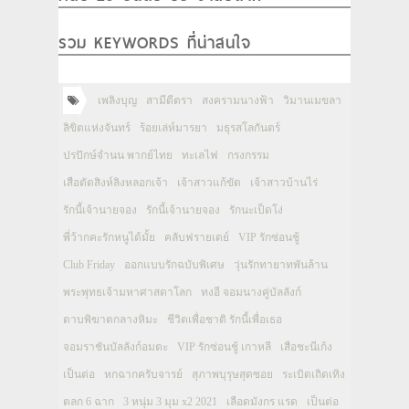
รวม KEYWORDS ที่น่าสนใจ
เพลิงบุญ
สามีตีตรา
สงครามนางฟ้า
วิมานเมขลา
ลิขิตแห่งจันทร์
ร้อยเล่ห์มารยา
มธุรสโลกันตร์
ปรปักษ์จำนน พากย์ไทย
ทะเลไฟ
กรงกรรม
เสือตัดสิงห์ลิงหลอกเจ้า
เจ้าสาวแก้ขัด
เจ้าสาวบ้านไร่
รักนี้เจ้านายจอง
รักนี้เจ้านายจอง
รักนะเป็ดโง่
พี่ว้ากคะรักหนูได้มั้ย
คลับฟรายเดย์
VIP รักซ่อนชู้
Club Friday
ออกแบบรักฉบับพิเศษ
วุ่นรักทายาทพันล้าน
พระพุทธเจ้ามหาศาสดาโลก
ทงอี จอมนางคู่บัลลังก์
ดาบพิฆาตกลางหิมะ
ชีวิตเพื่อชาติ รักนี้เพื่อเธอ
จอมราชันบัลลังก์อมตะ
VIP รักซ่อนชู้ เกาหลี
เสือชะนีเก้ง
เป็นต่อ
หกฉากครับจารย์
สุภาพบุรุษสุดซอย
ระเบิดเถิดเทิง
ตลก 6 ฉาก
3 หนุ่ม 3 มุม x2 2021
เลือดมังกร แรด
เป็นต่อ