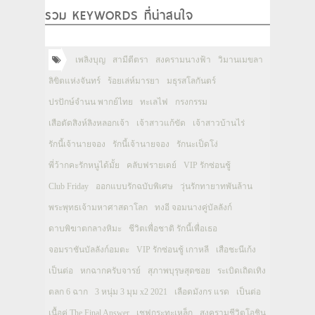
รวม KEYWORDS ที่น่าสนใจ
เพลิงบุญ
สามีตีตรา
สงครามนางฟ้า
วิมานเมขลา
ลิขิตแห่งจันทร์
ร้อยเล่ห์มารยา
มธุรสโลกันตร์
ปรปักษ์จำนน พากย์ไทย
ทะเลไฟ
กรงกรรม
เสือตัดสิงห์ลิงหลอกเจ้า
เจ้าสาวแก้ขัด
เจ้าสาวบ้านไร่
รักนี้เจ้านายจอง
รักนี้เจ้านายจอง
รักนะเป็ดโง่
พี่ว้ากคะรักหนูได้มั้ย
คลับฟรายเดย์
VIP รักซ่อนชู้
Club Friday
ออกแบบรักฉบับพิเศษ
วุ่นรักทายาทพันล้าน
พระพุทธเจ้ามหาศาสดาโลก
ทงอี จอมนางคู่บัลลังก์
ดาบพิฆาตกลางหิมะ
ชีวิตเพื่อชาติ รักนี้เพื่อเธอ
จอมราชันบัลลังก์อมตะ
VIP รักซ่อนชู้ เกาหลี
เสือชะนีเก้ง
เป็นต่อ
หกฉากครับจารย์
สุภาพบุรุษสุดซอย
ระเบิดเถิดเทิง
ตลก 6 ฉาก
3 หนุ่ม 3 มุม x2 2021
เลือดมังกร แรด
เป็นต่อ
เนื้อคู่ The Final Answer
เชฟกระทะเหล็ก
สงครามชีวิตโอชิน