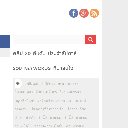
คลิป 20 อันดับ ประจำสัปดาห์
รวม KEYWORDS ที่น่าสนใจ
เพลิงบุญ
สามีตีตรา
สงครามนางฟ้า
วิมานเมขลา
ลิขิตแห่งจันทร์
ร้อยเล่ห์มารยา
มธุรสโลกันตร์
ปรปักษ์จำนน พากย์ไทย
ทะเลไฟ
กรงกรรม
เสือตัดสิงห์ลิงหลอกเจ้า
เจ้าสาวแก้ขัด
เจ้าสาวบ้านไร่
รักนี้เจ้านายจอง
รักนี้เจ้านายจอง
รักนะเป็ดโง่
พี่ว้ากคะรักหนูได้มั้ย
คลับฟรายเดย์