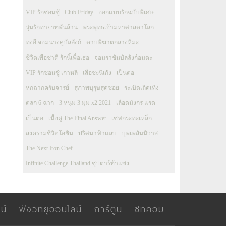
VIP รักซ่อนชู้
Club Friday
ออกแบบรักฉบับพิเศษ
วุ่นรักทายาทพันล้าน
พระพุทธเจ้ามหาศาสดาโลก
ทงอี จอมนางคู่บัลลังก์
ดาบพิฆาตกลางหิมะ
ชีวิตเพื่อชาติ รักนี้เพื่อเธอ
จอมราชันบัลลังก์อมตะ
VIP รักซ่อนชู้ เกาหลี
เสือชะนีเก้ง
เป็นต่อ
หกฉากครับจารย์
สุภาพบุรุษสุดซอย
ระเบิดเถิดเทิง
ตลก 6 ฉาก
3 หนุ่ม 3 มุม x2 2021
เลือดมังกร แรด
เป็นต่อ
เนื้อคู่ The Final Answer
เชฟกระทะเหล็ก
สงครามชีวิตโอชิน
ปริศนาฟ้าแลบ
บุพเพสันนิวาส
The Next Iron Chef
Infinite Challenge Thailand ซุปตาร์ท้าแข่ง
น์
ฟังวิทยุออนไลน์
การ์ตูน
ซิทคอม