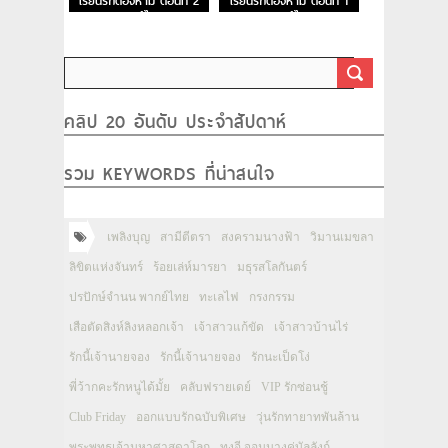
เรียนรักต้องห้าม ตอนที่ 2
เรียนรักต้องห้าม ตอนที่ 1
พากย์ไทย
พากย์ไทย
คลิป 20 อันดับ ประจำสัปดาห์
รวม KEYWORDS ที่น่าสนใจ
เพลิงบุญ
สามีตีตรา
สงครามนางฟ้า
วิมานเมขลา
ลิขิตแห่งจันทร์
ร้อยเล่ห์มารยา
มธุรสโลกันตร์
ปรปักษ์จำนน พากย์ไทย
ทะเลไฟ
กรงกรรม
เสือตัดสิงห์ลิงหลอกเจ้า
เจ้าสาวแก้ขัด
เจ้าสาวบ้านไร่
รักนี้เจ้านายจอง
รักนี้เจ้านายจอง
รักนะเป็ดโง่
พี่ว้ากคะรักหนูได้มั้ย
คลับฟรายเดย์
VIP รักซ่อนชู้
Club Friday
ออกแบบรักฉบับพิเศษ
วุ่นรักทายาทพันล้าน
พระพุทธเจ้ามหาศาสดาโลก
ทงอี จอมนางคู่บัลลังก์