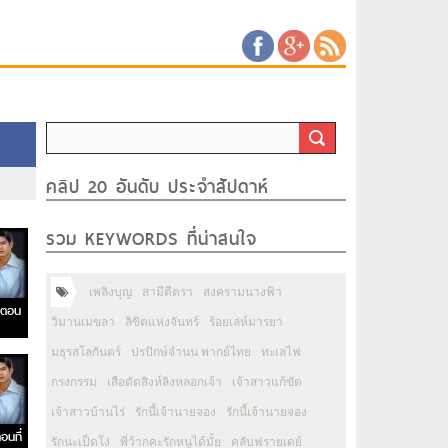
คลิป 20 อันดับ ประจำสัปดาห์
รวม KEYWORDS ที่น่าสนใจ
เพลิงบุญ
สามีตีตรา
สงครามนางฟ้า
 ตอน
วิมานเมขลา
ลิขิตแห่งจันทร์
ร้อยเล่ห์มารยา
มธุรสโลกันตร์
ปรปักษ์จำนน พากย์ไทย
ทะเลไฟ
กรงกรรม
เสือตัดสิงห์ลิงหลอกเจ้า
เจ้าสาวแก้ขัด
เจ้าสาวบ้านไร่
รักนี้เจ้านายจอง
รักนี้เจ้านายจอง
อนที่
รักนะเป็ดโง่
พี่ว้ากคะรักหนูได้มั้ย
คลับฟรายเดย์