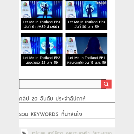
Let Me In Thailand EP.4
Let Me In Thailand EP.3
วันที่ 6 ก.พ.59 สาวหน้า
วันที่ 30 ม.ค. 59
ยาวผู้อาภัพ
Let Me In Thailand EP.2
Let Me In Thailand EP.1
น้องแพรว 23 ม.ค. 59
หลิน-วงศ์ตะวัน 16 ม.ค. 59
คลิป 20 อันดับ ประจำสัปดาห์
รวม KEYWORDS ที่น่าสนใจ
เพลิงบุญ
สามีตีตรา
สงครามนางฟ้า
วิมานเมขลา