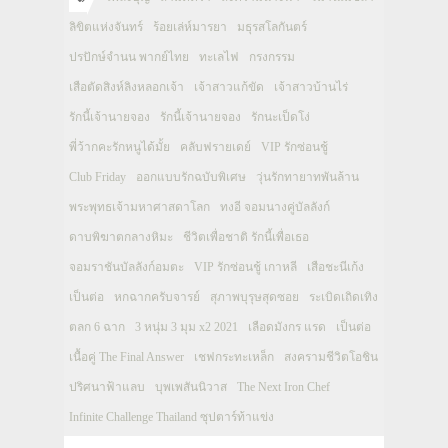
ลิขิตแห่งจันทร์
ร้อยเล่ห์มารยา
มธุรสโลกันตร์
ปรปักษ์จำนน พากย์ไทย
ทะเลไฟ
กรงกรรม
เสือตัดสิงห์ลิงหลอกเจ้า
เจ้าสาวแก้ขัด
เจ้าสาวบ้านไร่
รักนี้เจ้านายจอง
รักนี้เจ้านายจอง
รักนะเป็ดโง่
พี่ว้ากคะรักหนูได้มั้ย
คลับฟรายเดย์
VIP รักซ่อนชู้
Club Friday
ออกแบบรักฉบับพิเศษ
วุ่นรักทายาทพันล้าน
พระพุทธเจ้ามหาศาสดาโลก
ทงอี จอมนางคู่บัลลังก์
ดาบพิฆาตกลางหิมะ
ชีวิตเพื่อชาติ รักนี้เพื่อเธอ
จอมราชันบัลลังก์อมตะ
VIP รักซ่อนชู้ เกาหลี
เสือชะนีเก้ง
เป็นต่อ
หกฉากครับจารย์
สุภาพบุรุษสุดซอย
ระเบิดเถิดเทิง
ตลก 6 ฉาก
3 หนุ่ม 3 มุม x2 2021
เลือดมังกร แรด
เป็นต่อ
เนื้อคู่ The Final Answer
เชฟกระทะเหล็ก
สงครามชีวิตโอชิน
ปริศนาฟ้าแลบ
บุพเพสันนิวาส
The Next Iron Chef
Infinite Challenge Thailand ซุปตาร์ท้าแข่ง