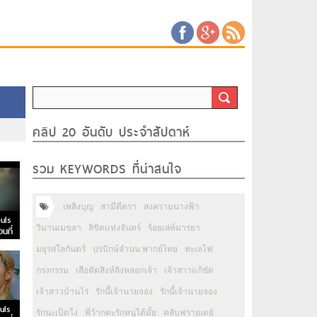
คลิป 20 อันดับ ประจำสัปดาห์
รวม KEYWORDS ที่น่าสนใจ
เพลิงบุญ
สามีตีตรา
สงครามนางฟ้า
uls
วิมานเมขลา
ลิขิตแห่งจันทร์
ร้อยเล่ห์มารยา
นที่
มธุรสโลกันตร์
ปรปักษ์จำนน พากย์ไทย
ทะเลไฟ
กรงกรรม
เสือตัดสิงห์ลิงหลอกเจ้า
เจ้าสาวแก้ขัด
เจ้าสาวบ้านไร่
รักนี้เจ้านายจอง
รักนี้เจ้านายจอง
uls
รักนะเป็ดโง่
พี่ว้ากคะรักหนูได้มั้ย
คลับฟรายเดย์