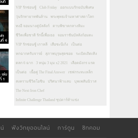
นที่
VIP รักซ่อนชู้
Club Friday
ออกแบบรักฉบับพิเศษ
วุ่นรักทายาทพันล้าน
พระพุทธเจ้ามหาศาสดาโลก
ทงอี จอมนางคู่บัลลังก์
ดาบพิฆาตกลางหิมะ
uls
ชีวิตเพื่อชาติ รักนี้เพื่อเธอ
จอมราชันบัลลังก์อมตะ
ที่ 6
VIP รักซ่อนชู้ เกาหลี
เสือชะนีเก้ง
เป็นต่อ
หกฉากครับจารย์
สุภาพบุรุษสุดซอย
ระเบิดเถิดเทิง
ตลก 6 ฉาก
3 หนุ่ม 3 มุม x2 2021
เลือดมังกร แรด
เป็นต่อ
เนื้อคู่ The Final Answer
เชฟกระทะเหล็ก
 เล่น
่ 1
สงครามชีวิตโอชิน
ปริศนาฟ้าแลบ
บุพเพสันนิวาส
The Next Iron Chef
Infinite Challenge Thailand ซุปตาร์ท้าแข่ง
น์
ฟังวิทยุออนไลน์
การ์ตูน
ซิทคอม