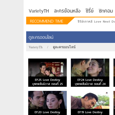
VarietyTH
ละครย้อนหลัง
ซีรี่ย์
ซิทคอม
RECOMMEND TIME
ซีรีย์เกาหลี Love Next D
ดูละครออนไลน์
VarietyTh
/
ดูละครออนไลน์
EP.25 Love Destiny
EP.24 Love Destiny
บุพเพสันนิวาส ตอนที่ 25
บุพเพสันนิวาส ตอนที่ 24
รักอยู่ประตูถัดไป
EP.20 Love Destiny
EP.19 Love Destiny