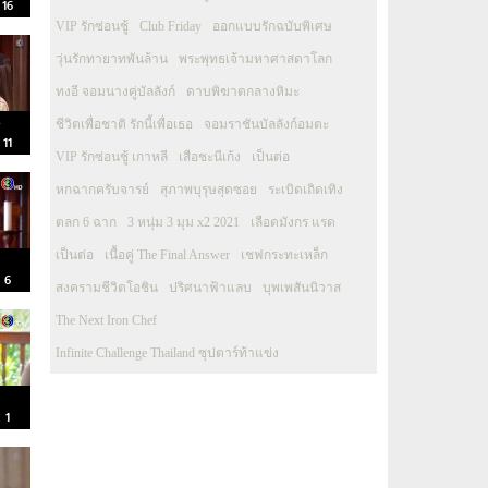
 16
VIP รักซ่อนชู้
Club Friday
ออกแบบรักฉบับพิเศษ
วุ่นรักทายาทพันล้าน
พระพุทธเจ้ามหาศาสดาโลก
ทงอี จอมนางคู่บัลลังก์
ดาบพิฆาตกลางหิมะ
y
ชีวิตเพื่อชาติ รักนี้เพื่อเธอ
จอมราชันบัลลังก์อมตะ
 11
VIP รักซ่อนชู้ เกาหลี
เสือชะนีเก้ง
เป็นต่อ
หกฉากครับจารย์
สุภาพบุรุษสุดซอย
ระเบิดเถิดเทิง
ตลก 6 ฉาก
3 หนุ่ม 3 มุม x2 2021
เลือดมังกร แรด
เป็นต่อ
เนื้อคู่ The Final Answer
เชฟกระทะเหล็ก
 6
สงครามชีวิตโอชิน
ปริศนาฟ้าแลบ
บุพเพสันนิวาส
The Next Iron Chef
Infinite Challenge Thailand ซุปตาร์ท้าแข่ง
 1