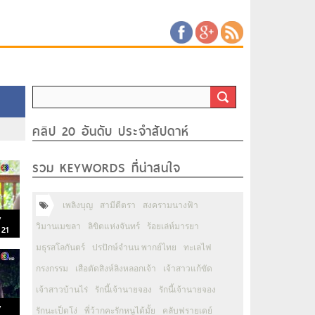
คลิป 20 อันดับ ประจำสัปดาห์
รวม KEYWORDS ที่น่าสนใจ
เพลิงบุญ
สามีตีตรา
สงครามนางฟ้า
y
วิมานเมขลา
ลิขิตแห่งจันทร์
ร้อยเล่ห์มารยา
 21
มธุรสโลกันตร์
ปรปักษ์จำนน พากย์ไทย
ทะเลไฟ
กรงกรรม
เสือตัดสิงห์ลิงหลอกเจ้า
เจ้าสาวแก้ขัด
เจ้าสาวบ้านไร่
รักนี้เจ้านายจอง
รักนี้เจ้านายจอง
y
รักนะเป็ดโง่
พี่ว้ากคะรักหนูได้มั้ย
คลับฟรายเดย์