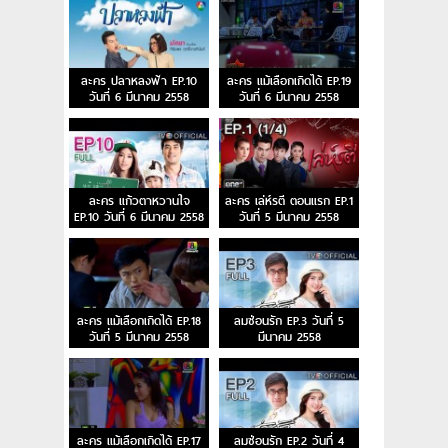
ละคร ปลาหลงฟ้า EP.10
ละคร แม้เลือกเกิดได้ EP.19
วันที่ 6 มีนาคม 2558
วันที่ 6 มีนาคม 2558
ละคร แก้วตาหวานใจ
ละคร เล่ห์รตี ตอนแรก EP.1
EP.10 วันที่ 6 มีนาคม 2558
วันที่ 5 มีนาคม 2558
ละคร แม้เลือกเกิดได้ EP.18
ลมซ่อนรัก EP.3 วันที่ 5
วันที่ 5 มีนาคม 2558
มีนาคม 2558
ละคร แม้เลือกเกิดได้ EP.17
ลมซ่อนรัก EP.2 วันที่ 4