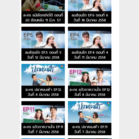
ละคร แม้เลือกเกิดได้ ตอนที่
ลมซ่อนรัก EP.6 ตอนที่ 6
20 ย้อนหลัง 11 มี.ค. 57
วันที่ 18 มีนาคม 2558
ลมซ่อนรัก EP.5 ตอนที่ 5
ลมซ่อนรัก EP.4 ตอนที่ 4
วันที่ 12 มีนาคม 2558
วันที่ 11 มีนาคม 2558
ละคร ปลาหลงฟ้า EP.12
ละคร แก้วตาหวานใจ EP.12
วันที่ 8 มีนาคม 2558
วันที่ 8 มีนาคม 2558
ละคร แก้วตาหวานใจ EP.11
ละคร ปลาหลงฟ้า EP.11
วันที่ 7 มีนาคม 2558
วันที่ 7 มีนาคม 2558