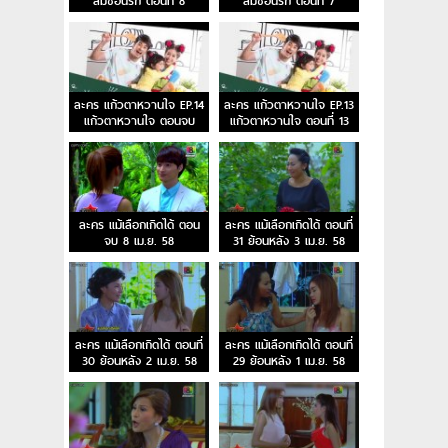
ลมซ่อนรัก ตอนที่ 8
ลมซ่อนรัก ตอนที่ 7
ละคร แก้วตาหวานใจ EP.14
ละคร แก้วตาหวานใจ EP.13
แก้วตาหวานใจ ตอนจบ
แก้วตาหวานใจ ตอนที่ 13
ละคร แม้เลือกเกิดได้ ตอน
ละคร แม้เลือกเกิดได้ ตอนที่
จบ 8 เม.ย. 58
31 ย้อนหลัง 3 เม.ย. 58
ละคร แม้เลือกเกิดได้ ตอนที่
ละคร แม้เลือกเกิดได้ ตอนที่
30 ย้อนหลัง 2 เม.ย. 58
29 ย้อนหลัง 1 เม.ย. 58