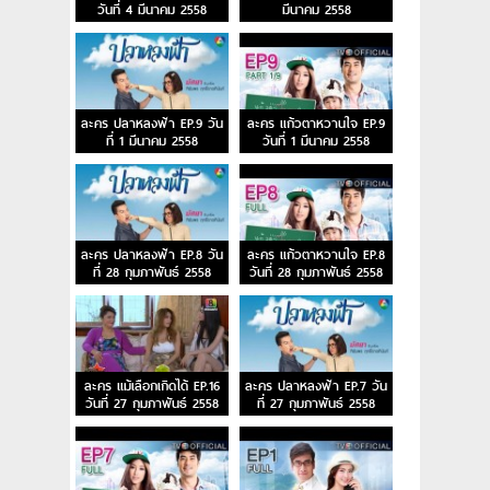
วันที่ 4 มีนาคม 2558
มีนาคม 2558
ละคร ปลาหลงฟ้า EP.9 วัน
ละคร แก้วตาหวานใจ EP.9
ที่ 1 มีนาคม 2558
วันที่ 1 มีนาคม 2558
ละคร ปลาหลงฟ้า EP.8 วัน
ละคร แก้วตาหวานใจ EP.8
ที่ 28 กุมภาพันธ์ 2558
วันที่ 28 กุมภาพันธ์ 2558
ละคร แม้เลือกเกิดได้ EP.16
ละคร ปลาหลงฟ้า EP.7 วัน
วันที่ 27 กุมภาพันธ์ 2558
ที่ 27 กุมภาพันธ์ 2558