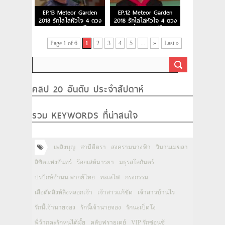
EP.13 Meteor Garden
EP.12 Meteor Garden
2018 รักใสใสหัวใจ 4 ดวง
2018 รักใสใสหัวใจ 4 ดวง
ตอนที่ 13 พากย์ไทย
ตอนที่ 12 พากย์ไทย
Page 1 of 6
1
2
3
4
5
...
»
Last »
คลิป 20 อันดับ ประจำสัปดาห์
รวม KEYWORDS ที่น่าสนใจ
เพลิงบุญ
สามีตีตรา
สงครามนางฟ้า
วิมานเมขลา
ลิขิตแห่งจันทร์
ร้อยเล่ห์มารยา
มธุรสโลกันตร์
ปรปักษ์จำนน พากย์ไทย
ทะเลไฟ
กรงกรรม
เสือตัดสิงห์ลิงหลอกเจ้า
เจ้าสาวแก้ขัด
เจ้าสาวบ้านไร่
รักนี้เจ้านายจอง
รักนี้เจ้านายจอง
รักนะเป็ดโง่
พี่ว้ากคะรักหนูได้มั้ย
คลับฟรายเดย์
VIP รักซ่อนชู้