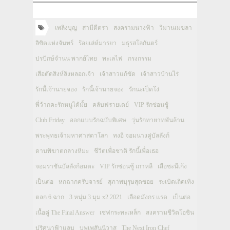
เพลิงบุญ
สามีตีตรา
สงครามนางฟ้า
วิมานเมขลา
ลิขิตแห่งจันทร์
ร้อยเล่ห์มารยา
มธุรสโลกันตร์
ปรปักษ์จำนน พากย์ไทย
ทะเลไฟ
กรงกรรม
เสือตัดสิงห์ลิงหลอกเจ้า
เจ้าสาวแก้ขัด
เจ้าสาวบ้านไร่
รักนี้เจ้านายจอง
รักนี้เจ้านายจอง
รักนะเป็ดโง่
พี่ว้ากคะรักหนูได้มั้ย
คลับฟรายเดย์
VIP รักซ่อนชู้
Club Friday
ออกแบบรักฉบับพิเศษ
วุ่นรักทายาทพันล้าน
พระพุทธเจ้ามหาศาสดาโลก
ทงอี จอมนางคู่บัลลังก์
ดาบพิฆาตกลางหิมะ
ชีวิตเพื่อชาติ รักนี้เพื่อเธอ
จอมราชันบัลลังก์อมตะ
VIP รักซ่อนชู้ เกาหลี
เสือชะนีเก้ง
เป็นต่อ
หกฉากครับจารย์
สุภาพบุรุษสุดซอย
ระเบิดเถิดเทิง
ตลก 6 ฉาก
3 หนุ่ม 3 มุม x2 2021
เลือดมังกร แรด
เป็นต่อ
เนื้อคู่ The Final Answer
เชฟกระทะเหล็ก
สงครามชีวิตโอชิน
ปริศนาฟ้าแลบ
บุพเพสันนิวาส
The Next Iron Chef