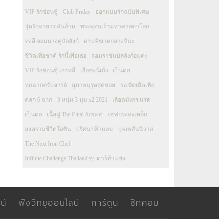
VIP รักซ่อนชู้
Club Friday
ออกแบบรักฉบับพิเศษ
วุ่นรักทายาทพันล้าน
พระพุทธเจ้ามหาศาสดาโลก
ทงอี จอมนางคู่บัลลังก์
ดาบพิฆาตกลางหิมะ
ชีวิตเพื่อชาติ รักนี้เพื่อเธอ
จอมราชันบัลลังก์อมตะ
VIP รักซ่อนชู้ เกาหลี
เสือชะนีเก้ง
เป็นต่อ
หกฉากครับจารย์
สุภาพบุรุษสุดซอย
ระเบิดเถิดเทิง
ตลก 6 ฉาก
3 หนุ่ม 3 มุม x2 2021
เลือดมังกร แรด
เป็นต่อ
เนื้อคู่ The Final Answer
เชฟกระทะเหล็ก
สงครามชีวิตโอชิน
ปริศนาฟ้าแลบ
บุพเพสันนิวาส
The Next Iron Chef
Infinite Challenge Thailand ซุปตาร์ท้าแข่ง
น์
ฟังวิทยุออนไลน์
การ์ตูน
ซิทคอม