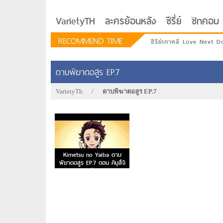
VarietyTH
ละครย้อนหลัง
ซีรี่ย์
ซิทคอม
RECOMMEND TIME
ซีรีย์เกาหลี Love Next D
ดาบพิฆาตอสูร EP.7
VarietyTh
/
ดาบพิฆาตอสูร EP.7
Kimetsu no Yaiba ดาบ
พิฆาตอสูร EP.7 ตอน คิบุสึจิ
มุซัน
รักอยู่ประตูถัดไป