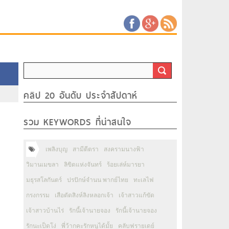
คลิป 20 อันดับ ประจำสัปดาห์
รวม KEYWORDS ที่น่าสนใจ
เพลิงบุญ
สามีตีตรา
สงครามนางฟ้า
วิมานเมขลา
ลิขิตแห่งจันทร์
ร้อยเล่ห์มารยา
มธุรสโลกันตร์
ปรปักษ์จำนน พากย์ไทย
ทะเลไฟ
กรงกรรม
เสือตัดสิงห์ลิงหลอกเจ้า
เจ้าสาวแก้ขัด
เจ้าสาวบ้านไร่
รักนี้เจ้านายจอง
รักนี้เจ้านายจอง
รักนะเป็ดโง่
พี่ว้ากคะรักหนูได้มั้ย
คลับฟรายเดย์