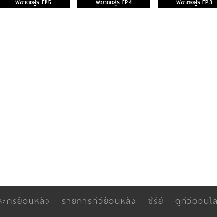
พิฆาตอสูร EP.5
พิฆาตอสูร EP.4
พิฆาตอสูร EP.3
ละครย้อนหลัง
รายการทีวีย้อนหลัง
ซีรี่ย์
ดูทีวีออนไล