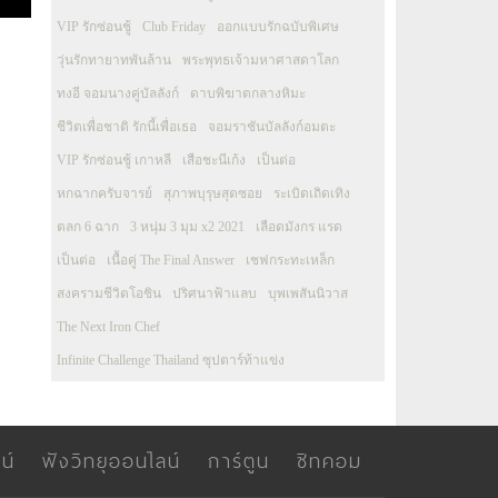
VIP รักซ่อนชู้
Club Friday
ออกแบบรักฉบับพิเศษ
วุ่นรักทายาทพันล้าน
พระพุทธเจ้ามหาศาสดาโลก
ทงอี จอมนางคู่บัลลังก์
ดาบพิฆาตกลางหิมะ
ชีวิตเพื่อชาติ รักนี้เพื่อเธอ
จอมราชันบัลลังก์อมตะ
VIP รักซ่อนชู้ เกาหลี
เสือชะนีเก้ง
เป็นต่อ
หกฉากครับจารย์
สุภาพบุรุษสุดซอย
ระเบิดเถิดเทิง
ตลก 6 ฉาก
3 หนุ่ม 3 มุม x2 2021
เลือดมังกร แรด
เป็นต่อ
เนื้อคู่ The Final Answer
เชฟกระทะเหล็ก
สงครามชีวิตโอชิน
ปริศนาฟ้าแลบ
บุพเพสันนิวาส
The Next Iron Chef
Infinite Challenge Thailand ซุปตาร์ท้าแข่ง
น์
ฟังวิทยุออนไลน์
การ์ตูน
ซิทคอม