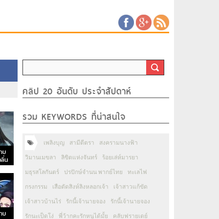
คลิป 20 อันดับ ประจำสัปดาห์
รวม KEYWORDS ที่น่าสนใจ
เพลิงบุญ
สามีตีตรา
สงครามนางฟ้า
าบ
วิมานเมขลา
ลิขิตแห่งจันทร์
ร้อยเล่ห์มารยา
ลิ่น
มธุรสโลกันตร์
ปรปักษ์จำนน พากย์ไทย
ทะเลไฟ
กรงกรรม
เสือตัดสิงห์ลิงหลอกเจ้า
เจ้าสาวแก้ขัด
เจ้าสาวบ้านไร่
รักนี้เจ้านายจอง
รักนี้เจ้านายจอง
าบ
รักนะเป็ดโง่
พี่ว้ากคะรักหนูได้มั้ย
คลับฟรายเดย์