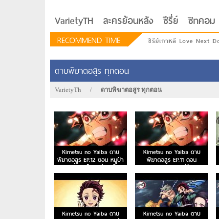
VarietyTH
ละครย้อนหลัง
ซีรี่ย์
ซิทคอม
RECOMMEND TIME
ซีรีย์เกาหลี Love Next D
ดาบพิฆาตอสูร ทุกตอน
VarietyTh
/
ดาบพิฆาตอสูร ทุกตอน
Kimetsu no Yaiba ดาบ
Kimetsu no Yaiba ดาบ
พิฆาตอสูร EP.12 ตอน หมูป่า
พิฆาตอสูร EP.11 ตอน
สยายเขี้ยว เซ็นอิตสึหลับไหล
คฤหาสน์กลองสึซึมิ
รักอยู่ประตูถัดไป
Kimetsu no Yaiba ดาบ
Kimetsu no Yaiba ดาบ