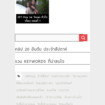
EP.1 Hua Jai Teuan หัวใจ
เถื่อน ตอนที่ 1
คลิป 20 อันดับ ประจำสัปดาห์
รวม KEYWORDS ที่น่าสนใจ
เพลิงบุญ
สามีตีตรา
สงครามนางฟ้า
วิมานเมขลา
ลิขิตแห่งจันทร์
ร้อยเล่ห์มารยา
มธุรสโลกันตร์
ปรปักษ์จำนน พากย์ไทย
ทะเลไฟ
กรงกรรม
เสือตัดสิงห์ลิงหลอกเจ้า
เจ้าสาวแก้ขัด
เจ้าสาวบ้านไร่
รักนี้เจ้านายจอง
รักนี้เจ้านายจอง
รักนะเป็ดโง่