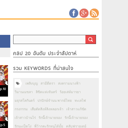
คลิป 20 อันดับ ประจำสัปดาห์
รวม KEYWORDS ที่น่าสนใจ
เพลิงบุญ
สามีตีตรา
สงครามนางฟ้า
p.10
วิมานเมขลา
ลิขิตแห่งจันทร์
ร้อยเล่ห์มารยา
มธุรสโลกันตร์
ปรปักษ์จำนน พากย์ไทย
ทะเลไฟ
กรงกรรม
เสือตัดสิงห์ลิงหลอกเจ้า
เจ้าสาวแก้ขัด
เจ้าสาวบ้านไร่
รักนี้เจ้านายจอง
รักนี้เจ้านายจอง
Ep.5
รักนะเป็ดโง่
พี่ว้ากคะรักหนูได้มั้ย
คลับฟรายเดย์