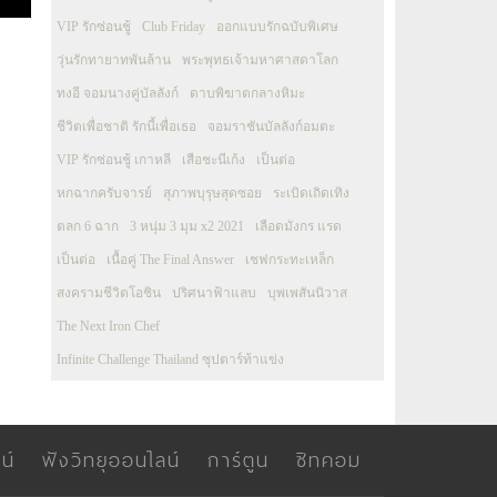
VIP รักซ่อนชู้
Club Friday
ออกแบบรักฉบับพิเศษ
วุ่นรักทายาทพันล้าน
พระพุทธเจ้ามหาศาสดาโลก
ทงอี จอมนางคู่บัลลังก์
ดาบพิฆาตกลางหิมะ
ชีวิตเพื่อชาติ รักนี้เพื่อเธอ
จอมราชันบัลลังก์อมตะ
VIP รักซ่อนชู้ เกาหลี
เสือชะนีเก้ง
เป็นต่อ
หกฉากครับจารย์
สุภาพบุรุษสุดซอย
ระเบิดเถิดเทิง
ตลก 6 ฉาก
3 หนุ่ม 3 มุม x2 2021
เลือดมังกร แรด
เป็นต่อ
เนื้อคู่ The Final Answer
เชฟกระทะเหล็ก
สงครามชีวิตโอชิน
ปริศนาฟ้าแลบ
บุพเพสันนิวาส
The Next Iron Chef
Infinite Challenge Thailand ซุปตาร์ท้าแข่ง
น์
ฟังวิทยุออนไลน์
การ์ตูน
ซิทคอม