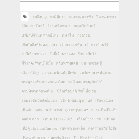
เพลิงบุญ
สามีตีตรา
สงครามนางฟ้า
วิมานเมขลา
ลิขิตแห่งจันทร์
ร้อยเล่ห์มารยา
มธุรสโลกันตร์
ปรปักษ์จำนน พากย์ไทย
ทะเลไฟ
กรงกรรม
เสือตัดสิงห์ลิงหลอกเจ้า
เจ้าสาวแก้ขัด
เจ้าสาวบ้านไร่
รักนี้เจ้านายจอง
รักนี้เจ้านายจอง
รักนะเป็ดโง่
พี่ว้ากคะรักหนูได้มั้ย
คลับฟรายเดย์
VIP รักซ่อนชู้
Club Friday
ออกแบบรักฉบับพิเศษ
วุ่นรักทายาทพันล้าน
พระพุทธเจ้ามหาศาสดาโลก
ทงอี จอมนางคู่บัลลังก์
ดาบพิฆาตกลางหิมะ
ชีวิตเพื่อชาติ รักนี้เพื่อเธอ
จอมราชันบัลลังก์อมตะ
VIP รักซ่อนชู้ เกาหลี
เสือชะนีเก้ง
เป็นต่อ
หกฉากครับจารย์
สุภาพบุรุษสุดซอย
ระเบิดเถิดเทิง
ตลก 6 ฉาก
3 หนุ่ม 3 มุม x2 2021
เลือดมังกร แรด
เป็นต่อ
เนื้อคู่ The Final Answer
เชฟกระทะเหล็ก
สงครามชีวิตโอชิน
ปริศนาฟ้าแลบ
บุพเพสันนิวาส
The Next Iron Chef