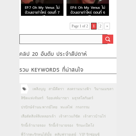
EP.7 Oh My Venus ไม่
EP.6 Oh My Venus ไม่
อ้วนเอาเท่าไหร่ ตอนที่ 7
อ้วนเอาเท่าไหร่ ตอนที่ 6
พากย์ไทย
พากย์ไทย
Page 1 of 2
1
2
»
คลิป 20 อันดับ ประจำสัปดาห์
รวม KEYWORDS ที่น่าสนใจ
เพลิงบุญ
สามีตีตรา
สงครามนางฟ้า
วิมานเมขลา
ลิขิตแห่งจันทร์
ร้อยเล่ห์มารยา
มธุรสโลกันตร์
ปรปักษ์จำนน พากย์ไทย
ทะเลไฟ
กรงกรรม
เสือตัดสิงห์ลิงหลอกเจ้า
เจ้าสาวแก้ขัด
เจ้าสาวบ้านไร่
รักนี้เจ้านายจอง
รักนี้เจ้านายจอง
รักนะเป็ดโง่
พี่ว้ากคะรักหนูได้มั้ย
คลับฟรายเดย์
VIP รักซ่อนชู้