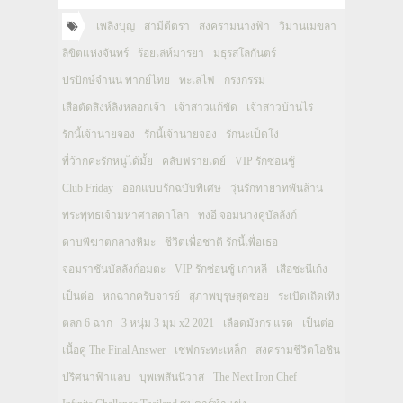
เพลิงบุญ
สามีตีตรา
สงครามนางฟ้า
วิมานเมขลา
ลิขิตแห่งจันทร์
ร้อยเล่ห์มารยา
มธุรสโลกันตร์
ปรปักษ์จำนน พากย์ไทย
ทะเลไฟ
กรงกรรม
เสือตัดสิงห์ลิงหลอกเจ้า
เจ้าสาวแก้ขัด
เจ้าสาวบ้านไร่
รักนี้เจ้านายจอง
รักนี้เจ้านายจอง
รักนะเป็ดโง่
พี่ว้ากคะรักหนูได้มั้ย
คลับฟรายเดย์
VIP รักซ่อนชู้
Club Friday
ออกแบบรักฉบับพิเศษ
วุ่นรักทายาทพันล้าน
พระพุทธเจ้ามหาศาสดาโลก
ทงอี จอมนางคู่บัลลังก์
ดาบพิฆาตกลางหิมะ
ชีวิตเพื่อชาติ รักนี้เพื่อเธอ
จอมราชันบัลลังก์อมตะ
VIP รักซ่อนชู้ เกาหลี
เสือชะนีเก้ง
เป็นต่อ
หกฉากครับจารย์
สุภาพบุรุษสุดซอย
ระเบิดเถิดเทิง
ตลก 6 ฉาก
3 หนุ่ม 3 มุม x2 2021
เลือดมังกร แรด
เป็นต่อ
เนื้อคู่ The Final Answer
เชฟกระทะเหล็ก
สงครามชีวิตโอชิน
ปริศนาฟ้าแลบ
บุพเพสันนิวาส
The Next Iron Chef