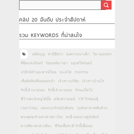
คลิป 20 อันดับ ประจำสัปดาห์
รวม KEYWORDS ที่น่าสนใจ
เพลิงบุญ
สามีตีตรา
สงครามนางฟ้า
วิมานเมขลา
ลิขิตแห่งจันทร์
ร้อยเล่ห์มารยา
มธุรสโลกันตร์
ปรปักษ์จำนน พากย์ไทย
ทะเลไฟ
กรงกรรม
เสือตัดสิงห์ลิงหลอกเจ้า
เจ้าสาวแก้ขัด
เจ้าสาวบ้านไร่
รักนี้เจ้านายจอง
รักนี้เจ้านายจอง
รักนะเป็ดโง่
พี่ว้ากคะรักหนูได้มั้ย
คลับฟรายเดย์
VIP รักซ่อนชู้
Club Friday
ออกแบบรักฉบับพิเศษ
วุ่นรักทายาทพันล้าน
พระพุทธเจ้ามหาศาสดาโลก
ทงอี จอมนางคู่บัลลังก์
ดาบพิฆาตกลางหิมะ
ชีวิตเพื่อชาติ รักนี้เพื่อเธอ