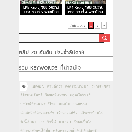
EP.5 Reply 1988 วันวาน
EP.4 Reply 1988 วันวาน
1988 ตอนที่ 5 พากย์ไทย
1988 ตอนที่ 4 พากย์ไทย
Page 1 of 2
1
2
»
คลิป 20 อันดับ ประจำสัปดาห์
รวม KEYWORDS ที่น่าสนใจ
เพลิงบุญ
สามีตีตรา
สงครามนางฟ้า
วิมานเมขลา
ลิขิตแห่งจันทร์
ร้อยเล่ห์มารยา
มธุรสโลกันตร์
ปรปักษ์จำนน พากย์ไทย
ทะเลไฟ
กรงกรรม
เสือตัดสิงห์ลิงหลอกเจ้า
เจ้าสาวแก้ขัด
เจ้าสาวบ้านไร่
รักนี้เจ้านายจอง
รักนี้เจ้านายจอง
รักนะเป็ดโง่
พี่ว้ากคะรักหนูได้มั้ย
คลับฟรายเดย์
VIP รักซ่อนชู้