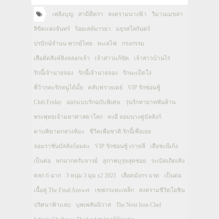
เพลิงบุญ
สามีตีตรา
สงครามนางฟ้า
วิมานเมขลา
ลิขิตแห่งจันทร์
ร้อยเล่ห์มารยา
มธุรสโลกันตร์
ปรปักษ์จำนน พากย์ไทย
ทะเลไฟ
กรงกรรม
เสือตัดสิงห์ลิงหลอกเจ้า
เจ้าสาวแก้ขัด
เจ้าสาวบ้านไร่
รักนี้เจ้านายจอง
รักนี้เจ้านายจอง
รักนะเป็ดโง่
พี่ว้ากคะรักหนูได้มั้ย
คลับฟรายเดย์
VIP รักซ่อนชู้
Club Friday
ออกแบบรักฉบับพิเศษ
วุ่นรักทายาทพันล้าน
พระพุทธเจ้ามหาศาสดาโลก
ทงอี จอมนางคู่บัลลังก์
ดาบพิฆาตกลางหิมะ
ชีวิตเพื่อชาติ รักนี้เพื่อเธอ
จอมราชันบัลลังก์อมตะ
VIP รักซ่อนชู้ เกาหลี
เสือชะนีเก้ง
เป็นต่อ
หกฉากครับจารย์
สุภาพบุรุษสุดซอย
ระเบิดเถิดเทิง
ตลก 6 ฉาก
3 หนุ่ม 3 มุม x2 2021
เลือดมังกร แรด
เป็นต่อ
เนื้อคู่ The Final Answer
เชฟกระทะเหล็ก
สงครามชีวิตโอชิน
ปริศนาฟ้าแลบ
บุพเพสันนิวาส
The Next Iron Chef