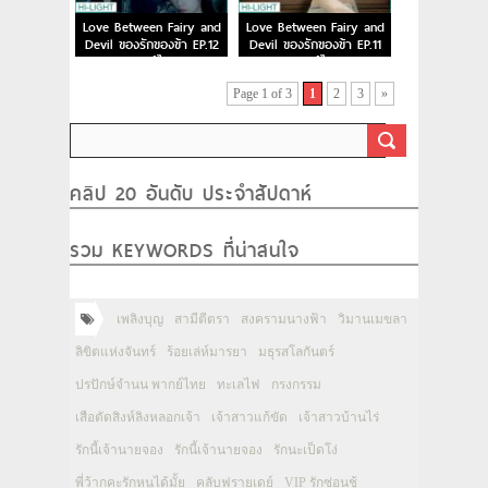
Love Between Fairy and
Love Between Fairy and
Devil ของรักของข้า EP.12
Devil ของรักของข้า EP.11
พากย์ไทย
พากย์ไทย
Page 1 of 3
1
2
3
»
คลิป 20 อันดับ ประจำสัปดาห์
รวม KEYWORDS ที่น่าสนใจ
เพลิงบุญ
สามีตีตรา
สงครามนางฟ้า
วิมานเมขลา
ลิขิตแห่งจันทร์
ร้อยเล่ห์มารยา
มธุรสโลกันตร์
ปรปักษ์จำนน พากย์ไทย
ทะเลไฟ
กรงกรรม
เสือตัดสิงห์ลิงหลอกเจ้า
เจ้าสาวแก้ขัด
เจ้าสาวบ้านไร่
รักนี้เจ้านายจอง
รักนี้เจ้านายจอง
รักนะเป็ดโง่
พี่ว้ากคะรักหนูได้มั้ย
คลับฟรายเดย์
VIP รักซ่อนชู้