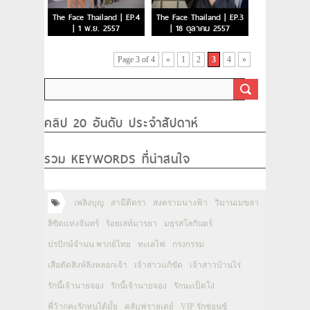
The Face Thailand | EP.4
The Face Thailand | EP.3
| 1 พ.ย. 2557
| 18 ตุลาคม 2557
Page 3 of 4
«
1
2
3
4
»
คลิป 20 อันดับ ประจำสัปดาห์
รวม KEYWORDS ที่น่าสนใจ
เพลิงบุญ
สามีตีตรา
สงครามนางฟ้า
วิมานเมขลา
ลิขิตแห่งจันทร์
ร้อยเล่ห์มารยา
มธุรสโลกันตร์
ปรปักษ์จำนน พากย์ไทย
ทะเลไฟ
กรงกรรม
เสือตัดสิงห์ลิงหลอกเจ้า
เจ้าสาวแก้ขัด
เจ้าสาวบ้านไร่
รักนี้เจ้านายจอง
รักนี้เจ้านายจอง
รักนะเป็ดโง่
พี่ว้ากคะรักหนูได้มั้ย
คลับฟรายเดย์
VIP รักซ่อนชู้