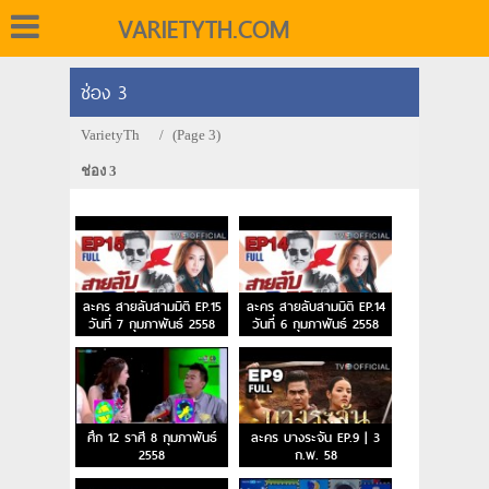
VARIETYTH.COM
ช่อง 3
VarietyTh
/
(Page 3)
ช่อง 3
ละคร สายลับสามมิติ EP.15
ละคร สายลับสามมิติ EP.14
วันที่ 7 กุมภาพันธ์ 2558
วันที่ 6 กุมภาพันธ์ 2558
ศึก 12 ราศี 8 กุมภาพันธ์
ละคร บางระจัน EP.9 | 3
2558
ก.พ. 58