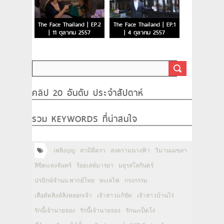
The Face Thailand | EP.2
The Face Thailand | EP.1
| 11 ตุลาคม 2557
| 4 ตุลาคม 2557
คลิป 20 อันดับ ประจำสัปดาห์
รวม KEYWORDS ที่น่าสนใจ
เพลิงบุญ
สามีตีตรา
สงครามนางฟ้า
วิมานเมขลา
ลิขิตแห่งจันทร์
ร้อยเล่ห์มารยา
มธุรสโลกันตร์
ปรปักษ์จำนน พากย์ไทย
ทะเลไฟ
กรงกรรม
เสือตัดสิงห์ลิงหลอกเจ้า
เจ้าสาวแก้ขัด
เจ้าสาวบ้านไร่
รักนี้เจ้านายจอง
รักนี้เจ้านายจอง
รักนะเป็ดโง่