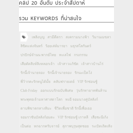
คลิป 20 อันดับ ประจำสัปดาห์
รวม KEYWORDS ที่น่าสนใจ
เพลิงบุญ
สามีตีตรา
สงครามนางฟ้า
วิมานเมขลา
ลิขิตแห่งจันทร์
ร้อยเล่ห์มารยา
มธุรสโลกันตร์
ปรปักษ์จำนน พากย์ไทย
ทะเลไฟ
กรงกรรม
เสือตัดสิงห์ลิงหลอกเจ้า
เจ้าสาวแก้ขัด
เจ้าสาวบ้านไร่
รักนี้เจ้านายจอง
รักนี้เจ้านายจอง
รักนะเป็ดโง่
พี่ว้ากคะรักหนูได้มั้ย
คลับฟรายเดย์
VIP รักซ่อนชู้
Club Friday
ออกแบบรักฉบับพิเศษ
วุ่นรักทายาทพันล้าน
พระพุทธเจ้ามหาศาสดาโลก
ทงอี จอมนางคู่บัลลังก์
ดาบพิฆาตกลางหิมะ
ชีวิตเพื่อชาติ รักนี้เพื่อเธอ
จอมราชันบัลลังก์อมตะ
VIP รักซ่อนชู้ เกาหลี
เสือชะนีเก้ง
เป็นต่อ
หกฉากครับจารย์
สุภาพบุรุษสุดซอย
ระเบิดเถิดเทิง