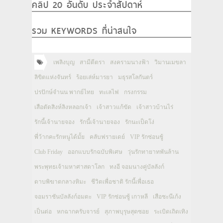
คลิป 20 อันดับ ประจำสัปดาห์
รวม KEYWORDS ที่น่าสนใจ
เพลิงบุญ
สามีตีตรา
สงครามนางฟ้า
วิมานเมขลา
ลิขิตแห่งจันทร์
ร้อยเล่ห์มารยา
มธุรสโลกันตร์
ปรปักษ์จำนน พากย์ไทย
ทะเลไฟ
กรงกรรม
เสือตัดสิงห์ลิงหลอกเจ้า
เจ้าสาวแก้ขัด
เจ้าสาวบ้านไร่
รักนี้เจ้านายจอง
รักนี้เจ้านายจอง
รักนะเป็ดโง่
พี่ว้ากคะรักหนูได้มั้ย
คลับฟรายเดย์
VIP รักซ่อนชู้
Club Friday
ออกแบบรักฉบับพิเศษ
วุ่นรักทายาทพันล้าน
พระพุทธเจ้ามหาศาสดาโลก
ทงอี จอมนางคู่บัลลังก์
ดาบพิฆาตกลางหิมะ
ชีวิตเพื่อชาติ รักนี้เพื่อเธอ
จอมราชันบัลลังก์อมตะ
VIP รักซ่อนชู้ เกาหลี
เสือชะนีเก้ง
เป็นต่อ
หกฉากครับจารย์
สุภาพบุรุษสุดซอย
ระเบิดเถิดเทิง