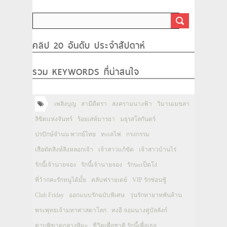
คลิป 20 อันดับ ประจำสัปดาห์
รวม KEYWORDS ที่น่าสนใจ
เพลิงบุญ
สามีตีตรา
สงครามนางฟ้า
วิมานเมขลา
ลิขิตแห่งจันทร์
ร้อยเล่ห์มารยา
มธุรสโลกันตร์
ปรปักษ์จำนน พากย์ไทย
ทะเลไฟ
กรงกรรม
เสือตัดสิงห์ลิงหลอกเจ้า
เจ้าสาวแก้ขัด
เจ้าสาวบ้านไร่
รักนี้เจ้านายจอง
รักนี้เจ้านายจอง
รักนะเป็ดโง่
พี่ว้ากคะรักหนูได้มั้ย
คลับฟรายเดย์
VIP รักซ่อนชู้
Club Friday
ออกแบบรักฉบับพิเศษ
วุ่นรักทายาทพันล้าน
พระพุทธเจ้ามหาศาสดาโลก
ทงอี จอมนางคู่บัลลังก์
ดาบพิฆาตกลางหิมะ
ชีวิตเพื่อชาติ รักนี้เพื่อเธอ