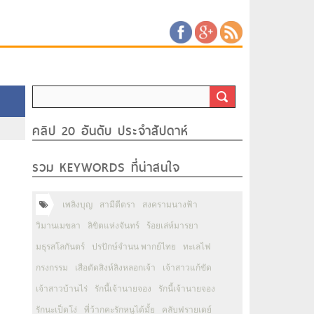
คลิป 20 อันดับ ประจำสัปดาห์
รวม KEYWORDS ที่น่าสนใจ
เพลิงบุญ
สามีตีตรา
สงครามนางฟ้า
วิมานเมขลา
ลิขิตแห่งจันทร์
ร้อยเล่ห์มารยา
มธุรสโลกันตร์
ปรปักษ์จำนน พากย์ไทย
ทะเลไฟ
กรงกรรม
เสือตัดสิงห์ลิงหลอกเจ้า
เจ้าสาวแก้ขัด
เจ้าสาวบ้านไร่
รักนี้เจ้านายจอง
รักนี้เจ้านายจอง
รักนะเป็ดโง่
พี่ว้ากคะรักหนูได้มั้ย
คลับฟรายเดย์