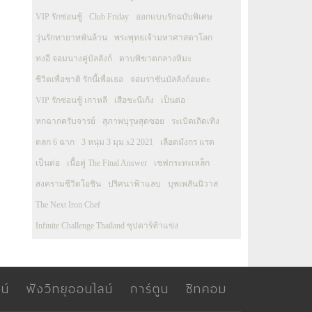
VIP รักซ่อนชู้
Club Friday
ออกแบบรักฉบับพิเศษ
วุ่นรักทายาทพันล้าน
พระพุทธเจ้ามหาศาสดาโลก
ทงอี จอมนางคู่บัลลังก์
ดาบพิฆาตกลางหิมะ
ชีวิตเพื่อชาติ รักนี้เพื่อเธอ
จอมราชันบัลลังก์อมตะ
VIP รักซ่อนชู้ เกาหลี
เสือชะนีเก้ง
เป็นต่อ
หกฉากครับจารย์
สุภาพบุรุษสุดซอย
ระเบิดเถิดเทิง
ตลก 6 ฉาก
3 หนุ่ม 3 มุม x2 2021
เลือดมังกร แรด
เป็นต่อ
เนื้อคู่ The Final Answer
เชฟกระทะเหล็ก
สงครามชีวิตโอชิน
ปริศนาฟ้าแลบ
บุพเพสันนิวาส
The Next Iron Chef
Infinite Challenge Thailand ซุปตาร์ท้าแข่ง
น์
ฟังวิทยุออนไลน์
การ์ตูน
ซิทคอม