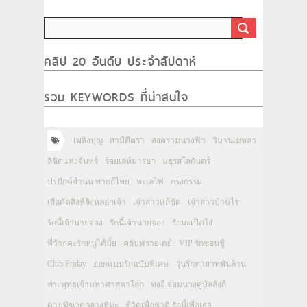
คลิป 20 อันดับ ประจำสัปดาห์
รวม KEYWORDS ที่น่าสนใจ
เพลิงบุญ
สามีตีตรา
สงครามนางฟ้า
วิมานเมขลา
ลิขิตแห่งจันทร์
ร้อยเล่ห์มารยา
มธุรสโลกันตร์
ปรปักษ์จำนน พากย์ไทย
ทะเลไฟ
กรงกรรม
เสือตัดสิงห์ลิงหลอกเจ้า
เจ้าสาวแก้ขัด
เจ้าสาวบ้านไร่
รักนี้เจ้านายจอง
รักนี้เจ้านายจอง
รักนะเป็ดโง่
พี่ว้ากคะรักหนูได้มั้ย
คลับฟรายเดย์
VIP รักซ่อนชู้
Club Friday
ออกแบบรักฉบับพิเศษ
วุ่นรักทายาทพันล้าน
พระพุทธเจ้ามหาศาสดาโลก
ทงอี จอมนางคู่บัลลังก์
ดาบพิฆาตกลางหิมะ
ชีวิตเพื่อชาติ รักนี้เพื่อเธอ