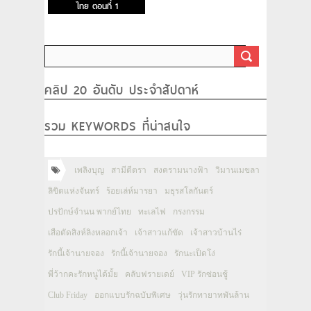
ไทย ตอนที่ 1
คลิป 20 อันดับ ประจำสัปดาห์
รวม KEYWORDS ที่น่าสนใจ
เพลิงบุญ
สามีตีตรา
สงครามนางฟ้า
วิมานเมขลา
ลิขิตแห่งจันทร์
ร้อยเล่ห์มารยา
มธุรสโลกันตร์
ปรปักษ์จำนน พากย์ไทย
ทะเลไฟ
กรงกรรม
เสือตัดสิงห์ลิงหลอกเจ้า
เจ้าสาวแก้ขัด
เจ้าสาวบ้านไร่
รักนี้เจ้านายจอง
รักนี้เจ้านายจอง
รักนะเป็ดโง่
พี่ว้ากคะรักหนูได้มั้ย
คลับฟรายเดย์
VIP รักซ่อนชู้
Club Friday
ออกแบบรักฉบับพิเศษ
วุ่นรักทายาทพันล้าน