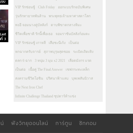
นจบ
VIP รักซ่อนชู้
Club Friday
ออกแบบรักฉบับพิเศษ
วุ่นรักทายาทพันล้าน
พระพุทธเจ้ามหาศาสดาโลก
ทงอี จอมนางคู่บัลลังก์
ดาบพิฆาตกลางหิมะ
Last
ชีวิตเพื่อชาติ รักนี้เพื่อเธอ
จอมราชันบัลลังก์อมตะ
ี่ 3
VIP รักซ่อนชู้ เกาหลี
เสือชะนีเก้ง
เป็นต่อ
หกฉากครับจารย์
สุภาพบุรุษสุดซอย
ระเบิดเถิดเทิง
ตลก 6 ฉาก
3 หนุ่ม 3 มุม x2 2021
เลือดมังกร แรด
เป็นต่อ
เนื้อคู่ The Final Answer
เชฟกระทะเหล็ก
สงครามชีวิตโอชิน
ปริศนาฟ้าแลบ
บุพเพสันนิวาส
The Next Iron Chef
Infinite Challenge Thailand ซุปตาร์ท้าแข่ง
น์
ฟังวิทยุออนไลน์
การ์ตูน
ซิทคอม