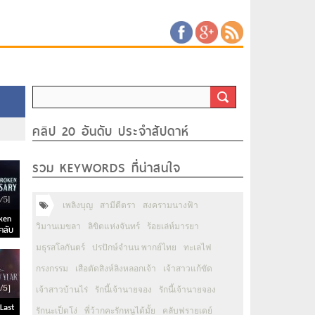
คลิป 20 อันดับ ประจำสัปดาห์
รวม KEYWORDS ที่น่าสนใจ
เพลิงบุญ
สามีตีตรา
สงครามนางฟ้า
ken
วิมานเมขลา
ลิขิตแห่งจันทร์
ร้อยเล่ห์มารยา
คลับ
มธุรสโลกันตร์
ปรปักษ์จำนน พากย์ไทย
ทะเลไฟ
กรงกรรม
เสือตัดสิงห์ลิงหลอกเจ้า
เจ้าสาวแก้ขัด
เจ้าสาวบ้านไร่
รักนี้เจ้านายจอง
รักนี้เจ้านายจอง
Last
รักนะเป็ดโง่
พี่ว้ากคะรักหนูได้มั้ย
คลับฟรายเดย์