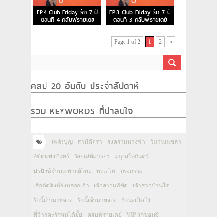
EP.4 Club Friday รัก 7 ปี
EP.3 Club Friday รัก 7 ปี
ตอนที่ 4 คลับฟรายเดย์
ตอนที่ 3 คลับฟรายเดย์
Page 1 of 2
1
2
»
คลิป 20 อันดับ ประจำสัปดาห์
รวม KEYWORDS ที่น่าสนใจ
เพลิงบุญ
สามีตีตรา
สงครามนางฟ้า
วิมานเมขลา
ลิขิตแห่งจันทร์
ร้อยเล่ห์มารยา
มธุรสโลกันตร์
ปรปักษ์จำนน พากย์ไทย
ทะเลไฟ
กรงกรรม
เสือตัดสิงห์ลิงหลอกเจ้า
เจ้าสาวแก้ขัด
เจ้าสาวบ้านไร่
รักนี้เจ้านายจอง
รักนี้เจ้านายจอง
รักนะเป็ดโง่
พี่ว้ากคะรักหนูได้มั้ย
คลับฟรายเดย์
VIP รักซ่อนชู้