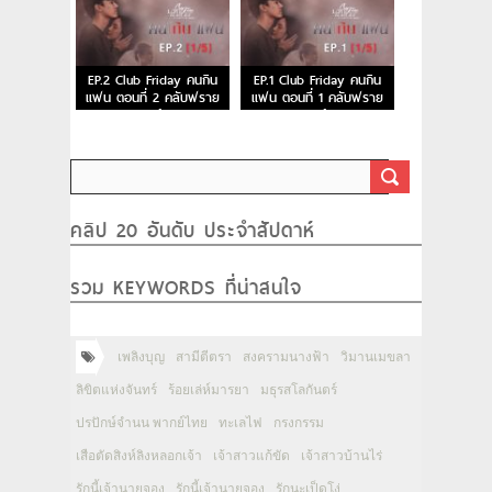
EP.2 Club Friday คนกิน
EP.1 Club Friday คนกิน
แฟน ตอนที่ 2 คลับฟราย
แฟน ตอนที่ 1 คลับฟราย
เดย์
เดย์
คลิป 20 อันดับ ประจำสัปดาห์
รวม KEYWORDS ที่น่าสนใจ
เพลิงบุญ
สามีตีตรา
สงครามนางฟ้า
วิมานเมขลา
ลิขิตแห่งจันทร์
ร้อยเล่ห์มารยา
มธุรสโลกันตร์
ปรปักษ์จำนน พากย์ไทย
ทะเลไฟ
กรงกรรม
เสือตัดสิงห์ลิงหลอกเจ้า
เจ้าสาวแก้ขัด
เจ้าสาวบ้านไร่
รักนี้เจ้านายจอง
รักนี้เจ้านายจอง
รักนะเป็ดโง่