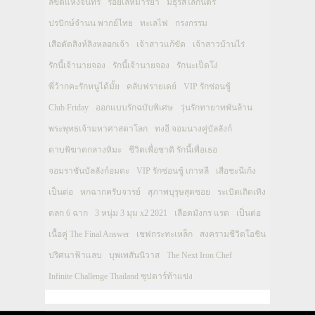
ลิขิตแห่งจันทร์
ร้อยเล่ห์มารยา
มธุรสโลกันตร์
ปรปักษ์จำนน พากย์ไทย
ทะเลไฟ
กรงกรรม
เสือตัดสิงห์ลิงหลอกเจ้า
เจ้าสาวแก้ขัด
เจ้าสาวบ้านไร่
รักนี้เจ้านายจอง
รักนี้เจ้านายจอง
รักนะเป็ดโง่
พี่ว้ากคะรักหนูได้มั้ย
คลับฟรายเดย์
VIP รักซ่อนชู้
Club Friday
ออกแบบรักฉบับพิเศษ
วุ่นรักทายาทพันล้าน
พระพุทธเจ้ามหาศาสดาโลก
ทงอี จอมนางคู่บัลลังก์
ดาบพิฆาตกลางหิมะ
ชีวิตเพื่อชาติ รักนี้เพื่อเธอ
จอมราชันบัลลังก์อมตะ
VIP รักซ่อนชู้ เกาหลี
เสือชะนีเก้ง
เป็นต่อ
หกฉากครับจารย์
สุภาพบุรุษสุดซอย
ระเบิดเถิดเทิง
ตลก 6 ฉาก
3 หนุ่ม 3 มุม x2 2021
เลือดมังกร แรด
เป็นต่อ
เนื้อคู่ The Final Answer
เชฟกระทะเหล็ก
สงครามชีวิตโอชิน
ปริศนาฟ้าแลบ
บุพเพสันนิวาส
The Next Iron Chef
Infinite Challenge Thailand ซุปตาร์ท้าแข่ง